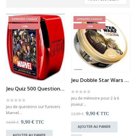
DERNIÈRE CHANCE
DERNIÈRE CHANCE
-34%
-23%
Jeu Dobble Star Wars Mandalorian
Jeu Quiz 500 Questions Marvel
0
out of 5
jeu de mémoire pour 2 à 6
joueur
0
out of 5
jeu de questions sur l’univers
retrouvez Baby Yoda et tous les
Marvel
Le
Le
9,90
€
TTC
12,90
€
personnages
prix
prix
500 questions pour tester ses
Le
Le
9,90
€
TTC
livré dans sa boîte métale
14,90
€
initial
actuel
connaissances
prix
prix
AJOUTER AU PANIER
était :
est :
livré dans sa jolie boîte rouge
initial
actuel
12,90 €.
9,90 €.
AJOUTER AU PANIER