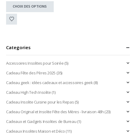
Ce
CHOIX DES OPTIONS
produit
a
plusieurs
variations.
Les
options
peuvent
Categories
être
choisies
Accessoires Insolites pour Soirée
(5)
sur
la
Cadeau Fête des Pères 2025
(35)
page
Cadeau geek : idées cadeaux et accessoires geek
(8)
du
produit
Cadeau High Tech Insolite
(1)
Cadeau Insolite Cuisine pour les Repas
(5)
Cadeau Original et Insolite Fête des Mères - livraison 48h
(23)
Cadeaux et Gadgets Insolites de Bureau
(1)
Cadeaux Insolites Maison et Déco
(11)