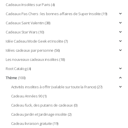
Cadeaux Insolites sur Paris
(4)
Cadeaux Pas Chers : les bonnes affaires de Super Insolite
(19)
Cadeaux Saint Valentin
(38)
Cadeaux Star Wars
(10)
Idée Cadeau Mode Geek et Insolite
(7)
Idées cadeaux par personne
(56)
Les nouveaux cadeaux insolites
(18)
Root Catalog
(4)
Thème
(100)
Activités insolites à offrir (valable sur toute la France)
(27)
Cadeau Années 90
(1)
Cadeau fuck, des putains de cadeaux
(0)
Cadeau Jardin et Jardinage insolite
(2)
Cadeau livraison gratuite
(19)