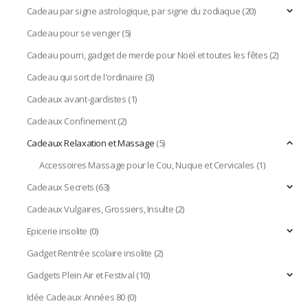
Cadeau par signe astrologique, par signe du zodiaque
(20)
Cadeau pour se venger
(5)
Cadeau pourri, gadget de merde pour Noël et toutes les fêtes
(2)
Cadeau qui sort de l'ordinaire
(3)
Cadeaux avant-gardistes
(1)
Cadeaux Confinement
(2)
Cadeaux Relaxation et Massage
(5)
Accessoires Massage pour le Cou, Nuque et Cervicales
(1)
Cadeaux Secrets
(63)
Cadeaux Vulgaires, Grossiers, Insulte
(2)
Epicerie insolite
(0)
Gadget Rentrée scolaire insolite
(2)
Gadgets Plein Air et Festival
(10)
Idée Cadeaux Années 80
(0)