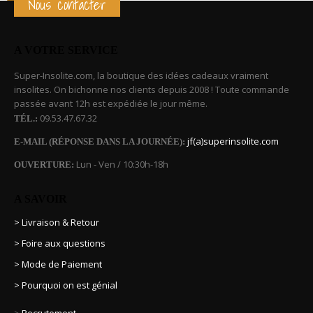
Nous contacter
A VOTRE SERVICE
Super-Insolite.com, la boutique des idées cadeaux vraiment
insolites. On bichonne nos clients depuis 2008 ! Toute commande
passée avant 12h est expédiée le jour même.
09.53.47.67.32
TÉL.:
jf(a)superinsolite.com
E-MAIL (RÉPONSE DANS LA JOURNÉE):
Lun - Ven / 10:30h-18h
OUVERTURE:
A SAVOIR
> Livraison & Retour
> Foire aux questions
> Mode de Paiement
> Pourquoi on est génial