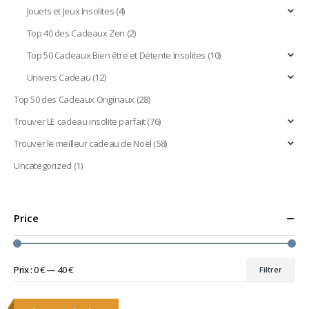
Jouets et Jeux Insolites
(4)
Top 40 des Cadeaux Zen
(2)
Top 50 Cadeaux Bien être et Détente Insolites
(10)
Univers Cadeau
(12)
Top 50 des Cadeaux Originaux
(28)
Trouver LE cadeau insolite parfait
(76)
Trouver le meilleur cadeau de Noël
(58)
Uncategorized
(1)
Price
Prix :
0 €
—
40 €
Filtrer
Prix
Prix
min
max