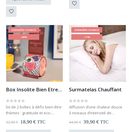
était :
est :
14,90 €.
9,90 €.
DERNIÈRE CHANCE
DERNIÈRE CHANCE
-43%
-11%
Box Insolite Bien Etre (x4)
Surmatelas Chauffant
0
out of 5
0
out of 5
lot de 2 boîtes à défis bien-être
diffusion d’une chaleur douce
thèmes : gratitude et eco-
3 niveaux d’intensité de
responsable
chaleurs
Le
Le
Le
Le
18,90
€
39,90
€
TTC
TTC
32,90
€
44,90
€
avec 2 accessoires : masque
arrêt automatique au bout de 3
prix
prix
prix
prix
lunette gel relaxant et guirlande
heures
initial
actuel
initial
actuel