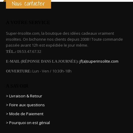
Nous contacter
A VOTRE SERVICE
Super-Insolite.com, la boutique des idées cadeaux vraiment
insolites. On bichonne nos clients depuis 2008 ! Toute commande
passée avant 12h est expédiée le jour même.
09.53.47.67.32
TÉL.:
jf(a)superinsolite.com
E-MAIL (RÉPONSE DANS LA JOURNÉE):
Lun - Ven / 10:30h-18h
OUVERTURE:
A SAVOIR
> Livraison & Retour
> Foire aux questions
> Mode de Paiement
> Pourquoi on est génial