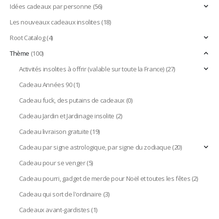
Idées cadeaux par personne
(56)
Les nouveaux cadeaux insolites
(18)
Root Catalog
(4)
Thème
(100)
Activités insolites à offrir (valable sur toute la France)
(27)
Cadeau Années 90
(1)
Cadeau fuck, des putains de cadeaux
(0)
Cadeau Jardin et Jardinage insolite
(2)
Cadeau livraison gratuite
(19)
Cadeau par signe astrologique, par signe du zodiaque
(20)
Cadeau pour se venger
(5)
Cadeau pourri, gadget de merde pour Noël et toutes les fêtes
(2)
Cadeau qui sort de l'ordinaire
(3)
Cadeaux avant-gardistes
(1)