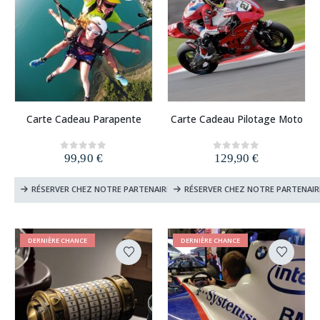
Carte Cadeau Parapente
Carte Cadeau Pilotage Moto
99,90
€
129,90
€
0
out of 5
0
out of 5
RÉSERVER CHEZ NOTRE PARTENAIRE
RÉSERVER CHEZ NOTRE PARTENAIR
DERNIÈRE CHANCE
DERNIÈRE CHANCE