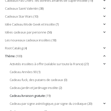
Cadeaux Pas Chers : les bonnes affaires de Super Insolite
(19)
Cadeaux Saint Valentin
(38)
Cadeaux Star Wars
(10)
Idée Cadeau Mode Geek et Insolite
(7)
Idées cadeaux par personne
(56)
Les nouveaux cadeaux insolites
(18)
Root Catalog
(4)
Thème
(100)
Activités insolites à offrir (valable sur toute la France)
(27)
Cadeau Années 90
(1)
Cadeau fuck, des putains de cadeaux
(0)
Cadeau Jardin et Jardinage insolite
(2)
Cadeau livraison gratuite
(19)
Cadeau par signe astrologique, par signe du zodiaque
(20)