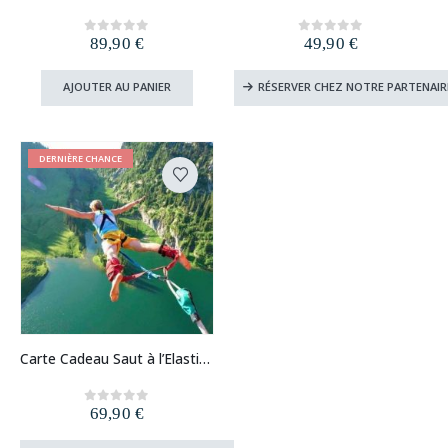
89,90
€
49,90
€
0
out of 5
0
out of 5
AJOUTER AU PANIER
RÉSERVER CHEZ NOTRE PARTENAIR
DERNIÈRE CHANCE
Carte Cadeau Saut à l’Elastique
69,90
€
0
out of 5