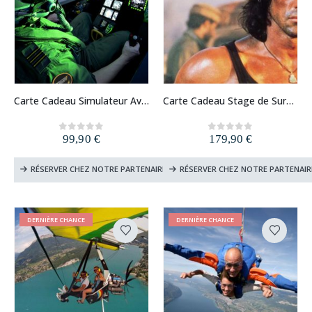
Carte Cadeau Simulateur Avion de Chasse
Carte Cadeau Stage de Survie
99,90
€
179,90
€
0
out of 5
0
out of 5
RÉSERVER CHEZ NOTRE PARTENAIRE
RÉSERVER CHEZ NOTRE PARTENAIR
DERNIÈRE CHANCE
DERNIÈRE CHANCE