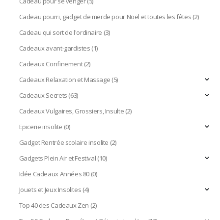
Cadeau pour se venger
(5)
Cadeau pourri, gadget de merde pour Noël et toutes les fêtes
(2)
Cadeau qui sort de l'ordinaire
(3)
Cadeaux avant-gardistes
(1)
Cadeaux Confinement
(2)
Cadeaux Relaxation et Massage
(5)
Cadeaux Secrets
(63)
Cadeaux Vulgaires, Grossiers, Insulte
(2)
Epicerie insolite
(0)
Gadget Rentrée scolaire insolite
(2)
Gadgets Plein Air et Festival
(10)
Idée Cadeaux Années 80
(0)
Jouets et Jeux Insolites
(4)
Top 40 des Cadeaux Zen
(2)