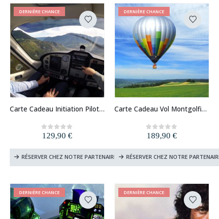
DERNIÈRE CHANCE
DERNIÈRE CHANCE
Carte Cadeau Initiation Pilotage d’Avion
Carte Cadeau Vol Montgolfière (France)
129,90
€
189,90
€
0
out of 5
0
out of 5
RÉSERVER CHEZ NOTRE PARTENAIRE
RÉSERVER CHEZ NOTRE PARTENAIR
DERNIÈRE CHANCE
DERNIÈRE CHANCE