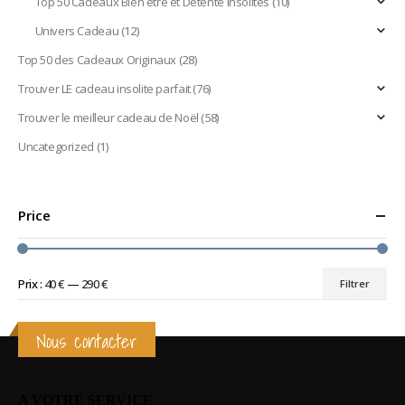
Top 50 Cadeaux Bien être et Détente Insolites
(10)
Univers Cadeau
(12)
Top 50 des Cadeaux Originaux
(28)
Trouver LE cadeau insolite parfait
(76)
Trouver le meilleur cadeau de Noël
(58)
Uncategorized
(1)
Price
Prix :
40 €
—
290 €
Filtrer
Prix
Prix
min
max
Nous contacter
A VOTRE SERVICE