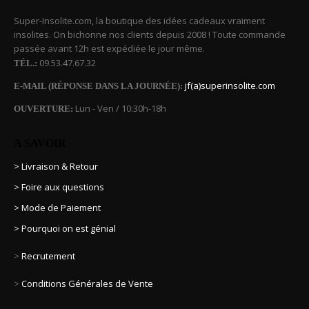
Super-Insolite.com, la boutique des idées cadeaux vraiment
insolites. On bichonne nos clients depuis 2008 ! Toute commande
passée avant 12h est expédiée le jour même.
09.53.47.67.32
TÉL.:
jf(a)superinsolite.com
E-MAIL (RÉPONSE DANS LA JOURNÉE):
Lun - Ven / 10:30h-18h
OUVERTURE:
A SAVOIR
> Livraison & Retour
> Foire aux questions
> Mode de Paiement
> Pourquoi on est génial
>
Recrutement
>
Conditions Générales de Vente