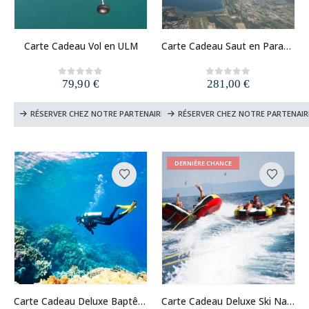
Carte Cadeau Vol en ULM
Carte Cadeau Saut en Parachute
79,90
€
281,00
€
0
out of 5
0
out of 5
RÉSERVER CHEZ NOTRE PARTENAIRE
RÉSERVER CHEZ NOTRE PARTENAIR
DERNIÈRE CHANCE
Carte Cadeau Deluxe Baptême de Plongée
Carte Cadeau Deluxe Ski Nautique et Bouée Tractée