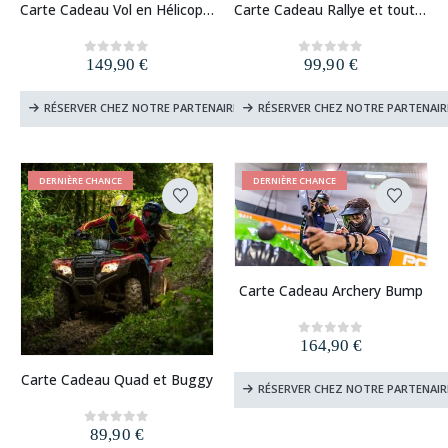
Carte Cadeau Vol en Hélicoptère
Carte Cadeau Rallye et tout-terrain
149,90
€
99,90
€
0
out of 5
0
out of 5
RÉSERVER CHEZ NOTRE PARTENAIRE
RÉSERVER CHEZ NOTRE PARTENAIR
DERNIÈRE CHANCE
DERNIÈRE CHANCE
Carte Cadeau Archery Bump
164,90
€
0
out of 5
Carte Cadeau Quad et Buggy
RÉSERVER CHEZ NOTRE PARTENAIR
89,90
€
0
out of 5