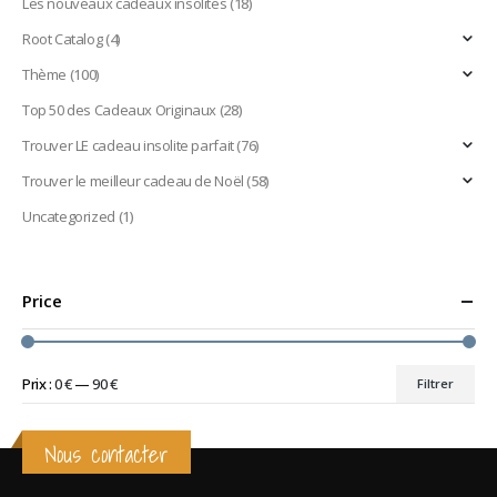
Les nouveaux cadeaux insolites
(18)
Root Catalog
(4)
Thème
(100)
Top 50 des Cadeaux Originaux
(28)
Trouver LE cadeau insolite parfait
(76)
Trouver le meilleur cadeau de Noël
(58)
Uncategorized
(1)
Price
Prix :
0 €
—
90 €
Filtrer
Prix
Prix
min
max
Nous contacter