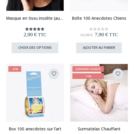
la
page
du
Ce
Masque en tissu insolite (au choix)
Boîte 100 Anecdotes Chiens
produit
produit
a
plusieurs
Le
Le
2,90
€
7,90
€
5.00
out of 5
0
out of 5
TTC
TTC
12,90
€
variations.
prix
prix
Les
initial
actuel
Ce
CHOIX DES OPTIONS
AJOUTER AU PANIER
était :
est :
options
produit
12,90 €.
7,90 €.
peuvent
a
être
plusieurs
choisies
variations.
-47%
DERNIÈRE CHANCE
sur
Les
-11%
la
options
page
peuvent
du
être
produit
choisies
sur
la
page
du
Box 100 anecdotes sur l’art
Surmatelas Chauffant
produit