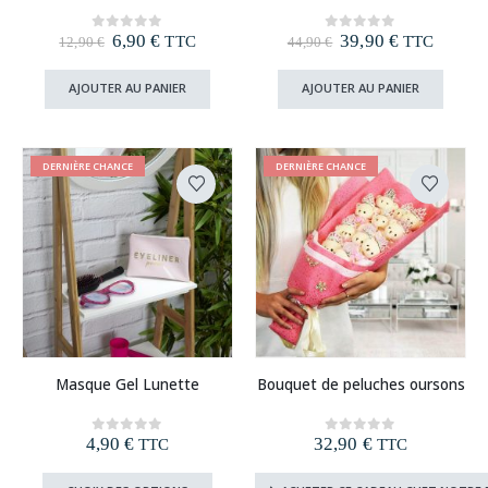
Le
Le
Le
Le
6,90
€
39,90
€
0
out of 5
0
out of 5
TTC
TTC
12,90
€
44,90
€
prix
prix
prix
prix
initial
actuel
initial
actuel
AJOUTER AU PANIER
AJOUTER AU PANIER
était :
est :
était :
est :
12,90 €.
6,90 €.
44,90 €.
39,90 €.
DERNIÈRE CHANCE
DERNIÈRE CHANCE
Ce
Masque Gel Lunette
Bouquet de peluches oursons
produit
a
plusieurs
4,90
€
32,90
€
0
out of 5
0
out of 5
TTC
TTC
variations.
Les
Ce