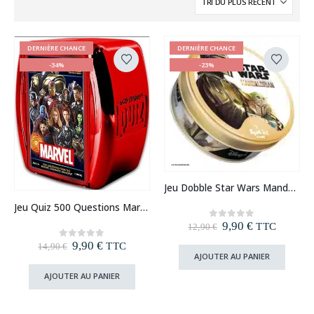
DERNIÈRE CHANCE
DERNIÈRE CHANCE
-34%
-23%
Jeu Dobble Star Wars Mandalorian
Jeu Quiz 500 Questions Marvel
Le
Le
9,90
€
0
out of 5
TTC
12,90
€
prix
prix
Le
Le
9,90
€
0
out of 5
TTC
14,90
€
initial
actuel
prix
prix
AJOUTER AU PANIER
était :
est :
initial
actuel
12,90 €.
9,90 €.
AJOUTER AU PANIER
était :
est :
14,90 €.
9,90 €.