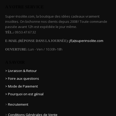
A VOTRE SERVICE
Super-Insolite.com, la boutique des idées cadeaux vraiment
insolites. On bichonne nos clients depuis 2008 ! Toute commande
passée avant 12h est expédiée le jour même.
09.53.47.67.32
TÉL.:
jf(a)superinsolite.com
E-MAIL (RÉPONSE DANS LA JOURNÉE):
Lun - Ven / 10:30h-18h
OUVERTURE:
A SAVOIR
> Livraison & Retour
> Foire aux questions
> Mode de Paiement
> Pourquoi on est génial
>
Recrutement
>
Conditions Générales de Vente