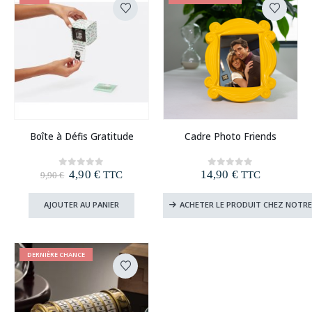
Boîte à Défis Gratitude
Cadre Photo Friends
Le
Le
4,90
€
14,90
€
0
out of 5
0
out of 5
TTC
TTC
9,90
€
prix
prix
initial
actuel
AJOUTER AU PANIER
ACHETER LE PRODUIT CHEZ NOTRE
était :
est :
9,90 €.
4,90 €.
DERNIÈRE CHANCE