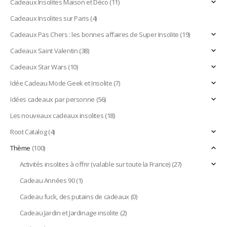
Cadeaux Insolites Maison et Déco
(11)
Cadeaux Insolites sur Paris
(4)
Cadeaux Pas Chers : les bonnes affaires de Super Insolite
(19)
Cadeaux Saint Valentin
(38)
Cadeaux Star Wars
(10)
Idée Cadeau Mode Geek et Insolite
(7)
Idées cadeaux par personne
(56)
Les nouveaux cadeaux insolites
(18)
Root Catalog
(4)
Thème
(100)
Activités insolites à offrir (valable sur toute la France)
(27)
Cadeau Années 90
(1)
Cadeau fuck, des putains de cadeaux
(0)
Cadeau Jardin et Jardinage insolite
(2)