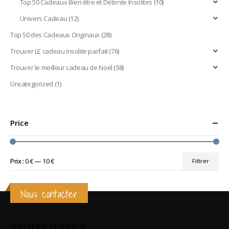
Top 50 Cadeaux Bien être et Détente Insolites
(10)
Univers Cadeau
(12)
Top 50 des Cadeaux Originaux
(28)
Trouver LE cadeau insolite parfait
(76)
Trouver le meilleur cadeau de Noël
(58)
Uncategorized
(1)
Price
Prix :
0 €
—
10 €
Filtrer
Prix
Prix
min
max
Nous contacter
A VOTRE SERVICE