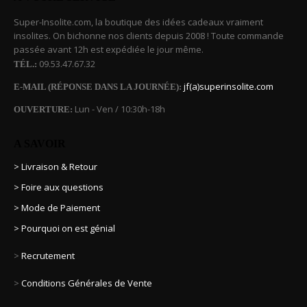
Super-Insolite.com, la boutique des idées cadeaux vraiment
insolites. On bichonne nos clients depuis 2008 ! Toute commande
passée avant 12h est expédiée le jour même.
09.53.47.67.32
TÉL.:
jf(a)superinsolite.com
E-MAIL (RÉPONSE DANS LA JOURNÉE):
Lun - Ven / 10:30h-18h
OUVERTURE:
A SAVOIR
> Livraison & Retour
> Foire aux questions
> Mode de Paiement
> Pourquoi on est génial
>
Recrutement
>
Conditions Générales de Vente