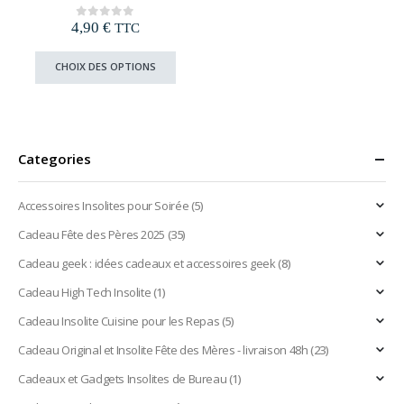
plusieurs
4,90
€
0
out of 5
TTC
variations.
Les
Ce
CHOIX DES OPTIONS
options
produit
peuvent
a
être
plusieurs
choisies
variations.
sur
Les
Categories
la
options
page
peuvent
du
être
Accessoires Insolites pour Soirée
(5)
produit
choisies
Cadeau Fête des Pères 2025
(35)
sur
la
Cadeau geek : idées cadeaux et accessoires geek
(8)
page
Cadeau High Tech Insolite
(1)
du
produit
Cadeau Insolite Cuisine pour les Repas
(5)
Cadeau Original et Insolite Fête des Mères - livraison 48h
(23)
Cadeaux et Gadgets Insolites de Bureau
(1)