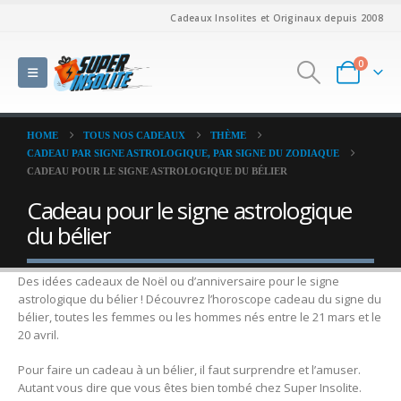
Cadeaux Insolites et Originaux depuis 2008
0
HOME
TOUS NOS CADEAUX
THÈME
CADEAU PAR SIGNE ASTROLOGIQUE, PAR SIGNE DU ZODIAQUE
CADEAU POUR LE SIGNE ASTROLOGIQUE DU BÉLIER
Cadeau pour le signe astrologique
du bélier
Des idées cadeaux de Noël ou d’anniversaire pour le signe
astrologique du bélier ! Découvrez l’horoscope cadeau du signe du
bélier, toutes les femmes ou les hommes nés entre le 21 mars et le
20 avril.
Pour faire un cadeau à un bélier, il faut surprendre et l’amuser.
Autant vous dire que vous êtes bien tombé chez Super Insolite.