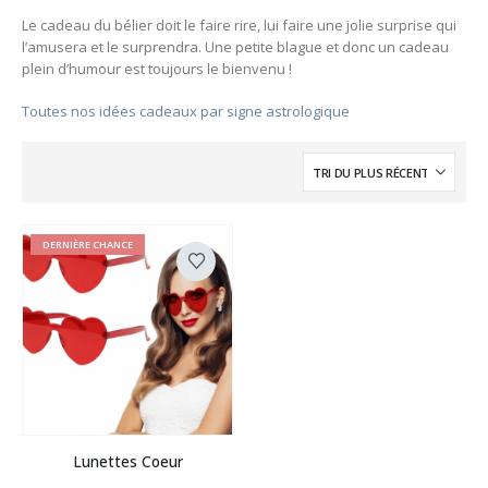
Le cadeau du bélier doit le faire rire, lui faire une jolie surprise qui
l’amusera et le surprendra. Une petite blague et donc un cadeau
plein d’humour est toujours le bienvenu !
Toutes nos idées cadeaux par signe astrologique
DERNIÈRE CHANCE
Ce
Lunettes Coeur
produit
a