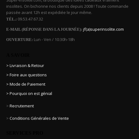
insolites. On bichonne nos clients depuis 2008 ! Toute commande
passée avant 12h est expédiée le jour même.
09.53.47.67.32
TÉL.:
jf(a)superinsolite.com
E-MAIL (RÉPONSE DANS LA JOURNÉE):
Lun - Ven / 10:30h-18h
OUVERTURE:
A SAVOIR
> Livraison & Retour
> Foire aux questions
> Mode de Paiement
> Pourquoi on est génial
>
Recrutement
>
Conditions Générales de Vente
SERVICES PRO