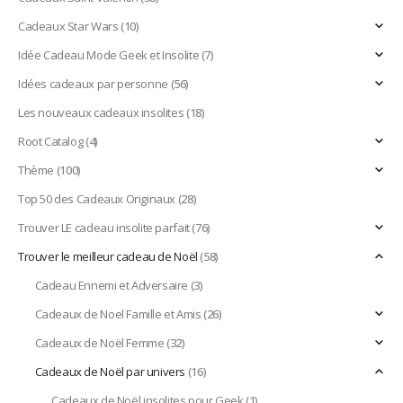
Cadeaux Star Wars
(10)
Idée Cadeau Mode Geek et Insolite
(7)
Idées cadeaux par personne
(56)
Les nouveaux cadeaux insolites
(18)
Root Catalog
(4)
Thème
(100)
Top 50 des Cadeaux Originaux
(28)
Trouver LE cadeau insolite parfait
(76)
Trouver le meilleur cadeau de Noël
(58)
Cadeau Ennemi et Adversaire
(3)
Cadeaux de Noel Famille et Amis
(26)
Cadeaux de Noël Femme
(32)
Cadeaux de Noël par univers
(16)
Cadeaux de Noël insolites pour Geek
(1)