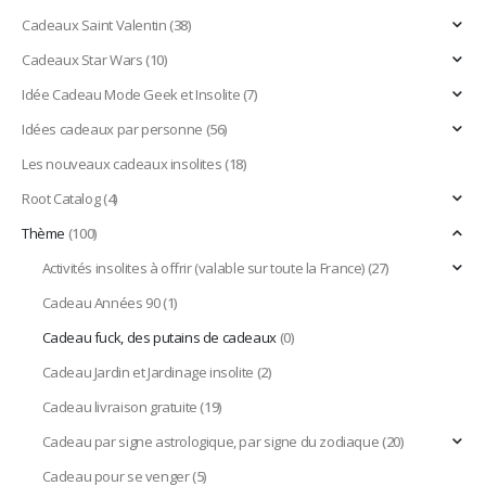
Cadeaux Saint Valentin
(38)
Cadeaux Star Wars
(10)
Idée Cadeau Mode Geek et Insolite
(7)
Idées cadeaux par personne
(56)
Les nouveaux cadeaux insolites
(18)
Root Catalog
(4)
Thème
(100)
Activités insolites à offrir (valable sur toute la France)
(27)
Cadeau Années 90
(1)
Cadeau fuck, des putains de cadeaux
(0)
Cadeau Jardin et Jardinage insolite
(2)
Cadeau livraison gratuite
(19)
Cadeau par signe astrologique, par signe du zodiaque
(20)
Cadeau pour se venger
(5)