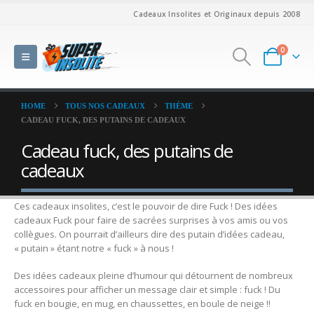
Cadeaux Insolites et Originaux depuis 2008
0
HOME
TOUS NOS CADEAUX
THÈME
CADEAU FUCK, DES PUTAINS DE CADEAUX
Cadeau fuck, des putains de
cadeaux
Ces cadeaux insolites, c’est le pouvoir de dire Fuck ! Des idées
cadeaux Fuck pour faire de sacrées surprises à vos amis ou vos
collègues. On pourrait d’ailleurs dire des putain d’idées cadeau,
« putain » étant notre « fuck » à nous !
Des idées cadeaux pleine d’humour qui détournent de nombreux
accessoires pour afficher un message clair et simple : fuck ! Du
fuck en bougie, en mug, en chaussettes, en boule de neige !!