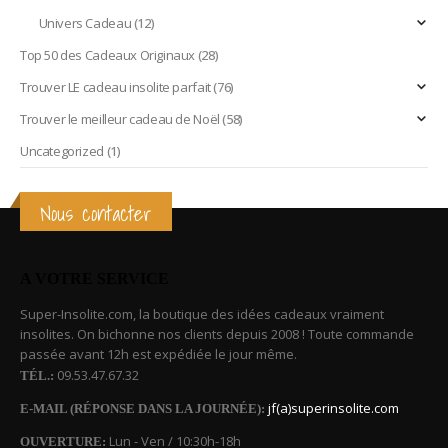
Univers Cadeau
(12)
Top 50 des Cadeaux Originaux
(28)
Trouver LE cadeau insolite parfait
(76)
Trouver le meilleur cadeau de Noël
(58)
Uncategorized
(1)
Nous contacter
A VOTRE SERVICE
Super-Insolite.com, la boutique des idées cadeaux vraiment
insolites. On bichonne nos clients depuis 2008 ! Toute commande
passée avant 12h est expédiée le jour même.
09.53.47.67.32
TÉL.:
jf(a)superinsolite.com
E-MAIL (RÉPONSE DANS LA JOURNÉE):
Lun - Ven / 10:30h-18h
OUVERTURE: