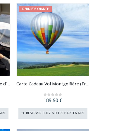
DERNIÈRE CHANCE
Carte Cadeau Initiation Pilotage d’Avion
Carte Cadeau Vol Montgolfière (France)
189,90
€
0
out of 5
IRE
RÉSERVER CHEZ NOTRE PARTENAIRE