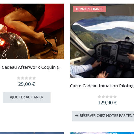
DERNIÈRE CHANCE
Carte Cadeau Afterwork Coquin (Paris, Lyon, Lille, Strasbourg)
29,00
€
0
out of 5
AJOUTER AU PANIER
129,90
€
0
out of 5
RÉSERVER CHEZ NOTRE PARTENA