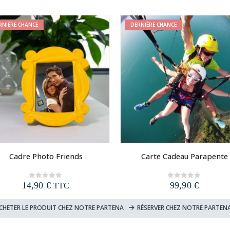
9,90 €.
4,90 €.
34,90 €.
14,90 €
RNIÈRE CHANCE
DERNIÈRE CHANCE
Cadre Photo Friends
Carte Cadeau Parapente
14,90
€
99,90
€
0
out of 5
0
out of 5
TTC
CHETER LE PRODUIT CHEZ NOTRE PARTENAIRE
RÉSERVER CHEZ NOTRE PARTENA