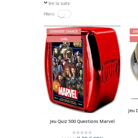
lire la suite
Filters:
DERNIÈRE CHANCE
DE
-34%
Jeu 
Jeu Quiz 500 Questions Marvel
0
out of 5