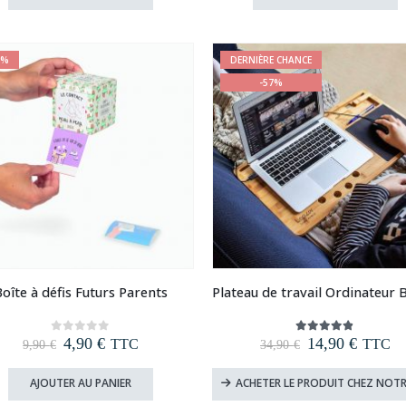
était :
est :
était :
est :
44,90 €.
39,90 €.
9,90 €.
4,90 €.
1%
DERNIÈRE CHANCE
-57%
oîte à défis Futurs Parents
Le
Le
Le
Le
4,90
€
14,90
€
0
out of 5
4.77
out of 5
TTC
TTC
9,90
€
34,90
€
prix
prix
prix
prix
initial
actuel
initial
actuel
AJOUTER AU PANIER
ACHETER LE PRODUIT CHEZ NOTR
était :
est :
était :
est :