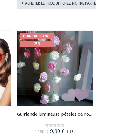
initial
actuel
ACHETER LE PRODUIT CHEZ NOTRE PARTENAIRE
était :
est :
19,90 €.
14,90 €.
DERNIÈRE CHANCE
-23%
Guirlande lumineuse pétales de rose
Le
Le
9,90
€
0
out of 5
TTC
12,90
€