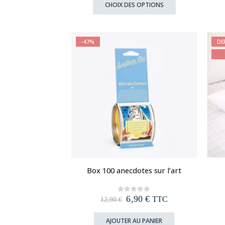
Ce
CHOIX DES OPTIONS
produit
a
plusieurs
-47%
DE
variations.
Les
options
peuvent
être
choisies
sur
la
page
du
produit
Box 100 anecdotes sur l’art
Le
Le
6,90
€
0
out of 5
TTC
12,90
€
prix
prix
initial
actuel
AJOUTER AU PANIER