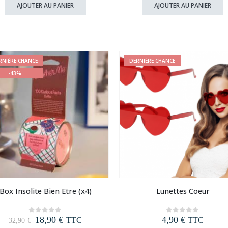
initial
actuel
initial
actuel
AJOUTER AU PANIER
AJOUTER AU PANIER
était :
est :
était :
est :
12,90 €.
9,90 €.
12,90 €.
6,90 €.
RNIÈRE CHANCE
DERNIÈRE CHANCE
-43%
Box Insolite Bien Etre (x4)
Lunettes Coeur
Le
Le
18,90
€
4,90
€
0
out of 5
0
out of 5
TTC
TTC
32,90
€