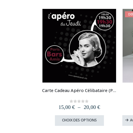
DE
Carte Cadeau Apéro Célibataire (Paris, Lyon, Lille, Strasbourg, Bordeaux, Nantes, Toulouse)
Plage
15,00
€
–
20,00
€
0
out of 5
de
prix :
Ce
CHOIX DES OPTIONS
A
15,00 €
produit
à
a