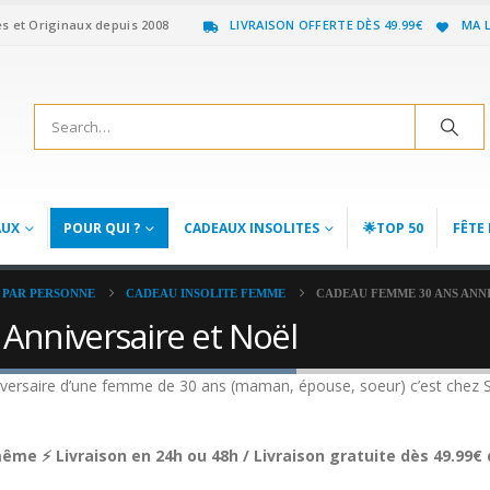
es et Originaux depuis 2008
LIVRAISON OFFERTE DÈS 49.99€
MA L
AUX
POUR QUI ?
CADEAUX INSOLITES
🌟TOP 50
FÊTE 
 PAR PERSONNE
CADEAU INSOLITE FEMME
CADEAU FEMME 30 ANS ANN
nniversaire et Noël
iversaire d’une femme de 30 ans (maman, épouse, soeur) c’est chez Su
me ⚡ Livraison en 24h ou 48h / Livraison gratuite dès 49.99€ 