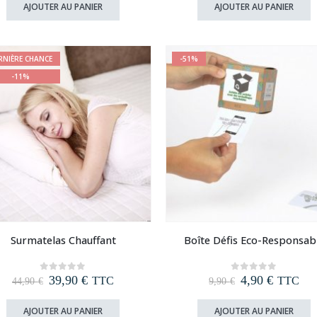
initial
actuel
initial
actuel
AJOUTER AU PANIER
AJOUTER AU PANIER
était :
est :
était :
est :
12,90 €.
6,90 €.
12,90 €.
5,90 €.
RNIÈRE CHANCE
-51%
-11%
Surmatelas Chauffant
Boîte Défis Eco-Responsab
Le
Le
Le
Le
39,90
€
4,90
€
0
out of 5
0
out of 5
TTC
TTC
44,90
€
9,90
€
prix
prix
prix
prix
initial
actuel
initial
actuel
AJOUTER AU PANIER
AJOUTER AU PANIER