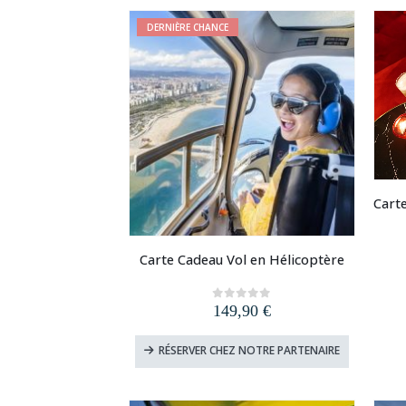
20,00 €
plusieurs
DERNIÈRE CHANCE
variations.
Les
options
peuvent
être
choisies
sur
la
page
du
produit
Carte Cadeau Vol en Hélicoptère
149,90
€
0
out of 5
RÉSERVER CHEZ NOTRE PARTENAIRE