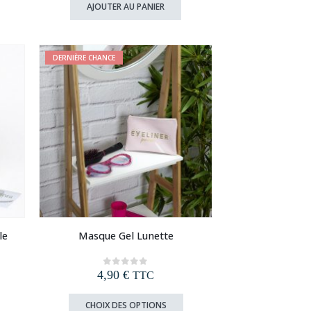
initial
actuel
AJOUTER AU PANIER
était :
est :
12,90 €.
7,90 €.
DERNIÈRE CHANCE
le
Masque Gel Lunette
4,90
€
0
out of 5
TTC
Ce
CHOIX DES OPTIONS