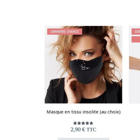
plusieurs
variations.
Les
options
peuvent
DERNIÈRE CHANCE
DE
être
choisies
sur
la
page
du
produit
Masque en tissu insolite (au choix)
2,90
€
5.00
out of 5
TTC