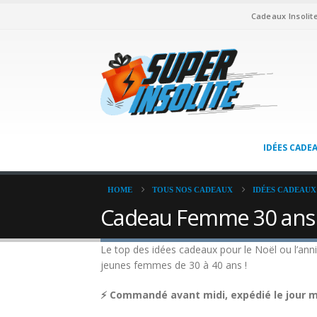
Cadeaux Insolit
IDÉES CADE
HOME
TOUS NOS CADEAUX
IDÉES CADEAUX
Cadeau Femme 30 ans A
Le top des idées cadeaux pour le Noël ou l’ann
jeunes femmes de 30 à 40 ans !
⚡ Commandé avant midi, expédié le jour mê