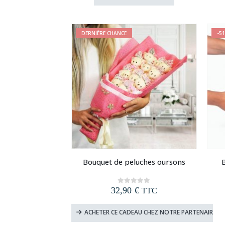
était :
est :
12,90 €.
6,90 €.
DERNIÈRE CHANCE
-5
Bouquet de peluches oursons
B
32,90
€
0
out of 5
TTC
ACHETER CE CADEAU CHEZ NOTRE PARTENAIRE