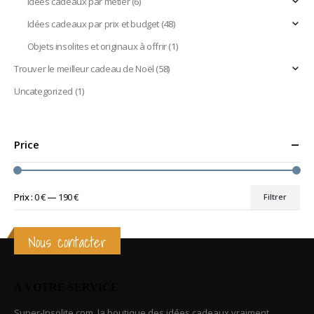
Idées cadeaux par métier
(6)
Idées cadeaux par prix et budget
(48)
Objets insolites et originaux à offrir
(1)
Trouver le meilleur cadeau de Noël
(58)
Uncategorized
(1)
Price
Prix :
0 €
—
190 €
Filtrer
Prix
Prix
min
max
Nous contacter
A VOTRE SERVICE
Super-Insolite.com, la boutique des idées cadeaux vraiment