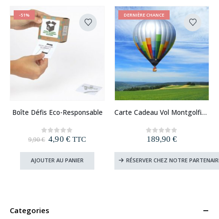
-51%
DERNIÈRE CHANCE
Boîte Défis Eco-Responsable
Carte Cadeau Vol Montgolfière (France)
Le
Le
4,90
€
189,90
€
0
out of 5
0
out of 5
TTC
9,90
€
prix
prix
initial
actuel
AJOUTER AU PANIER
RÉSERVER CHEZ NOTRE PARTENAIR
était :
est :
9,90 €.
4,90 €.
Categories