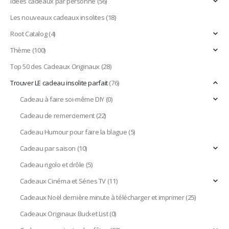
Idées cadeaux par personne
(56)
Les nouveaux cadeaux insolites
(18)
Root Catalog
(4)
Thème
(100)
Top 50 des Cadeaux Originaux
(28)
Trouver LE cadeau insolite parfait
(76)
Cadeau à faire soi-même DIY
(0)
Cadeau de remerciement
(22)
Cadeau Humour pour faire la blague
(5)
Cadeau par saison
(10)
Cadeau rigolo et drôle
(5)
Cadeaux Cinéma et Séries TV
(11)
Cadeaux Noël dernière minute à télécharger et imprimer
(25)
Cadeaux Originaux Bucket List
(0)