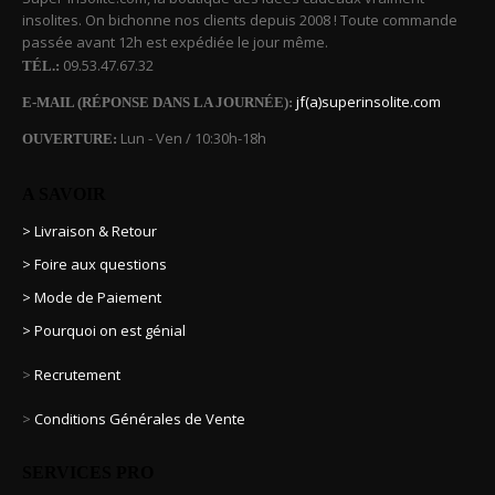
insolites. On bichonne nos clients depuis 2008 ! Toute commande
passée avant 12h est expédiée le jour même.
09.53.47.67.32
TÉL.:
jf(a)superinsolite.com
E-MAIL (RÉPONSE DANS LA JOURNÉE):
Lun - Ven / 10:30h-18h
OUVERTURE:
A SAVOIR
> Livraison & Retour
> Foire aux questions
> Mode de Paiement
> Pourquoi on est génial
>
Recrutement
>
Conditions Générales de Vente
SERVICES PRO