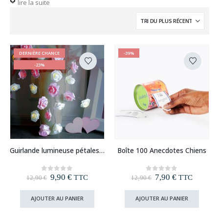
lire la suite
DERNIÈRE CHANCE
-39%
-23%
Guirlande lumineuse pétales de rose
Boîte 100 Anecdotes Chiens
Le
Le
Le
Le
9,90
€
7,90
€
0
out of 5
0
out of 5
TTC
TTC
12,90
€
12,90
€
prix
prix
prix
prix
initial
actuel
initial
actuel
AJOUTER AU PANIER
AJOUTER AU PANIER
était :
est :
était :
est :
12,90 €.
9,90 €.
12,90 €.
7,90 €.