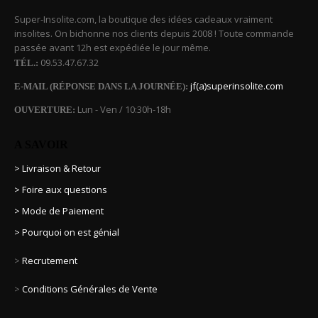
Super-Insolite.com, la boutique des idées cadeaux vraiment
insolites. On bichonne nos clients depuis 2008 ! Toute commande
passée avant 12h est expédiée le jour même.
09.53.47.67.32
TÉL.:
jf(a)superinsolite.com
E-MAIL (RÉPONSE DANS LA JOURNÉE):
Lun - Ven / 10:30h-18h
OUVERTURE:
A SAVOIR
> Livraison & Retour
> Foire aux questions
> Mode de Paiement
> Pourquoi on est génial
>
Recrutement
>
Conditions Générales de Vente