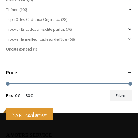
Thème
(100)
Top 50 des Cadeaux Originaux
(28)
Trouver LE cadeau insolite parfait
(76)
Trouver le meilleur cadeau de Noël
(58)
Uncategorized
(1)
Price
Prix :
0 €
—
30 €
Filtrer
Prix
Prix
min
max
Nous contacter
A VOTRE SERVICE