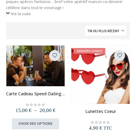
piques apéros fantaisie… bref votre apéritif maison va devenir
célèbre dans tout le voisinage !
lire la suite
DERNIÈRE CHANCE
Ce
Carte Cadeau Speed-Dating (Paris, Ile-de-France, Lyon, Lille, Strasbourg, Bordeaux, Nantes, Toulouse)
produit
a
Ce
plusieurs
Plage
15,00
€
–
20,00
€
0
out of 5
Lunettes Coeur
produit
variations.
de
a
Les
prix :
Ce
CHOIX DES OPTIONS
15,00 €
plusieurs
options
produit
4,90
€
0
out of 5
TTC
à
variations.
peuvent
a
20,00 €