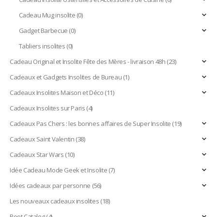
Cadeau Mug insolite
(0)
Gadget Barbecue
(0)
Tabliers insolites
(0)
Cadeau Original et Insolite Fête des Mères - livraison 48h
(23)
Cadeaux et Gadgets Insolites de Bureau
(1)
Cadeaux Insolites Maison et Déco
(11)
Cadeaux Insolites sur Paris
(4)
Cadeaux Pas Chers : les bonnes affaires de Super Insolite
(19)
Cadeaux Saint Valentin
(38)
Cadeaux Star Wars
(10)
Idée Cadeau Mode Geek et Insolite
(7)
Idées cadeaux par personne
(56)
Les nouveaux cadeaux insolites
(18)
Root Catalog
(4)