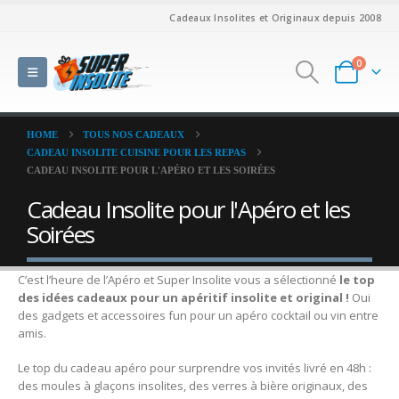
Cadeaux Insolites et Originaux depuis 2008
0
HOME
TOUS NOS CADEAUX
CADEAU INSOLITE CUISINE POUR LES REPAS
CADEAU INSOLITE POUR L'APÉRO ET LES SOIRÉES
Cadeau Insolite pour l'Apéro et les
Soirées
C’est l’heure de l’Apéro et Super Insolite vous a sélectionné
le top
des idées cadeaux pour un apéritif insolite et original !
Oui
des gadgets et accessoires fun pour un apéro cocktail ou vin entre
amis.
Le top du cadeau apéro pour surprendre vos invités livré en 48h :
des moules à glaçons insolites, des verres à bière originaux, des