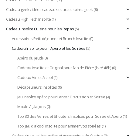
Cadeau geek : idées cadeaux et accessoires geek
(8)
Cadeau High Tech Insolite
(1)
Cadeau Insolite Cuisine pour les Repas
(5)
Accessoires Petit déjeuner et Brunch Insolite
(0)
Cadeau Insolite pour l'Apéro et les Soirées
(5)
Apéro du Jeudi
(3)
Cadeau Insolite et Original pour fan de Bière (livré 48h)
(0)
Cadeau Vin et Alcool
(1)
Décapsuleurs insolites
(0)
Jeu Insolite Apéro pour Lancer Discussion et Soirée
(4)
Moule à glaçons
(0)
Top 30 des Verres et Shooters Insolites pour Soirée et Apéro
(1)
Top Jeu d'alcool insolite pour animer vos soirées
(1)
Cadeau Insolite Ustensiles et Accessoires de Cuisine
(0)