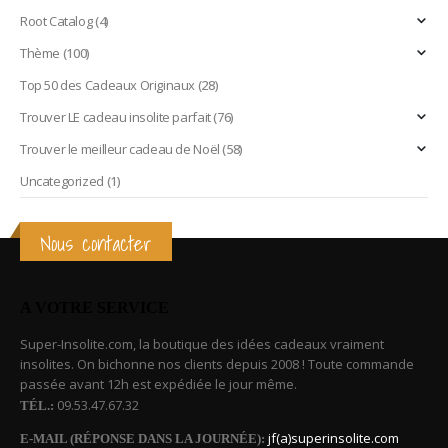
Root Catalog
(4)
Thème
(100)
Top 50 des Cadeaux Originaux
(28)
Trouver LE cadeau insolite parfait
(76)
Trouver le meilleur cadeau de Noël
(58)
Uncategorized
(1)
Nous contacter
A VOTRE SERVICE
Super-Insolite.com, la boutique des idées cadeaux vraiment
insolites. On bichonne nos clients depuis 2008 ! Toute commande
passée avant 12h est expédiée le jour même.
09.53.47.67.32
TÉL.:
jf(a)superinsolite.com
E-MAIL (RÉPONSE DANS LA JOURNÉE):