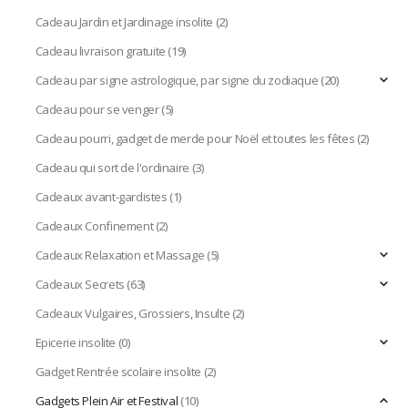
Cadeau Jardin et Jardinage insolite
(2)
Cadeau livraison gratuite
(19)
Cadeau par signe astrologique, par signe du zodiaque
(20)
Cadeau pour se venger
(5)
Cadeau pourri, gadget de merde pour Noël et toutes les fêtes
(2)
Cadeau qui sort de l'ordinaire
(3)
Cadeaux avant-gardistes
(1)
Cadeaux Confinement
(2)
Cadeaux Relaxation et Massage
(5)
Cadeaux Secrets
(63)
Cadeaux Vulgaires, Grossiers, Insulte
(2)
Epicerie insolite
(0)
Gadget Rentrée scolaire insolite
(2)
Gadgets Plein Air et Festival
(10)