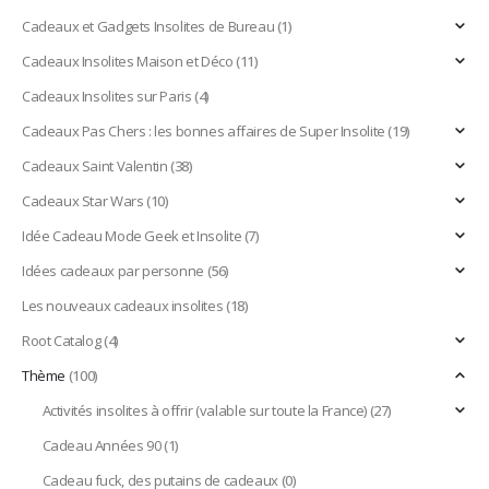
Cadeaux et Gadgets Insolites de Bureau
(1)
Cadeaux Insolites Maison et Déco
(11)
Cadeaux Insolites sur Paris
(4)
Cadeaux Pas Chers : les bonnes affaires de Super Insolite
(19)
Cadeaux Saint Valentin
(38)
Cadeaux Star Wars
(10)
Idée Cadeau Mode Geek et Insolite
(7)
Idées cadeaux par personne
(56)
Les nouveaux cadeaux insolites
(18)
Root Catalog
(4)
Thème
(100)
Activités insolites à offrir (valable sur toute la France)
(27)
Cadeau Années 90
(1)
Cadeau fuck, des putains de cadeaux
(0)