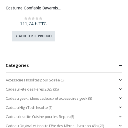
Costume Gonflable Bavarois sur ses Epaules
111,74
€
0
out of 5
TTC
ACHETER LE PRODUIT
Categories
Accessoires Insolites pour Soirée
(5)
Cadeau Fête des Pères 2025
(35)
Cadeau geek : idées cadeaux et accessoires geek
(8)
Cadeau High Tech Insolite
(1)
Cadeau Insolite Cuisine pour les Repas
(5)
Cadeau Original et Insolite Fête des Mères - livraison 48h
(23)