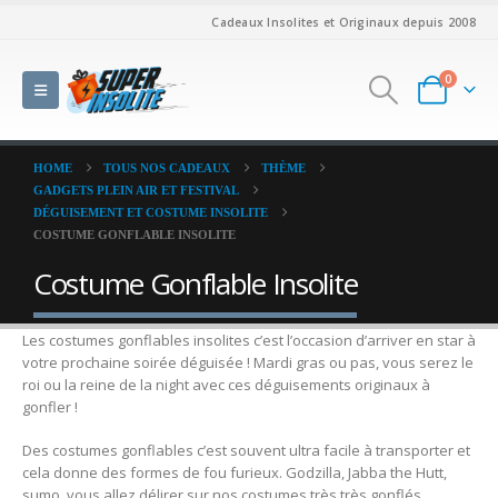
Cadeaux Insolites et Originaux depuis 2008
0
HOME
TOUS NOS CADEAUX
THÈME
GADGETS PLEIN AIR ET FESTIVAL
DÉGUISEMENT ET COSTUME INSOLITE
COSTUME GONFLABLE INSOLITE
Costume Gonflable Insolite
Les costumes gonflables insolites c’est l’occasion d’arriver en star à
votre prochaine soirée déguisée ! Mardi gras ou pas, vous serez le
roi ou la reine de la night avec ces déguisements originaux à
gonfler !
Des costumes gonflables c’est souvent ultra facile à transporter et
cela donne des formes de fou furieux. Godzilla, Jabba the Hutt,
sumo, vous allez délirer sur nos costumes très très gonflés.