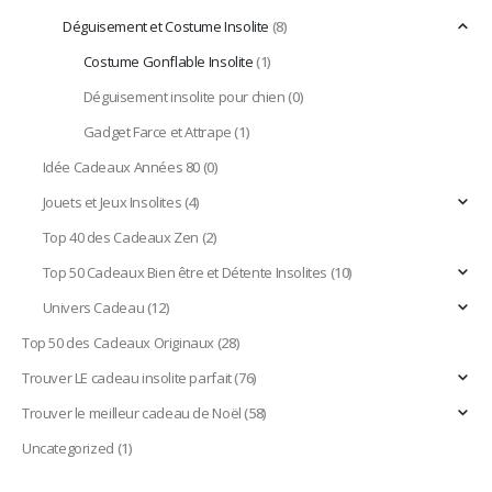
Déguisement et Costume Insolite
(8)
Costume Gonflable Insolite
(1)
Déguisement insolite pour chien
(0)
Gadget Farce et Attrape
(1)
Idée Cadeaux Années 80
(0)
Jouets et Jeux Insolites
(4)
Top 40 des Cadeaux Zen
(2)
Top 50 Cadeaux Bien être et Détente Insolites
(10)
Univers Cadeau
(12)
Top 50 des Cadeaux Originaux
(28)
Trouver LE cadeau insolite parfait
(76)
Trouver le meilleur cadeau de Noël
(58)
Uncategorized
(1)