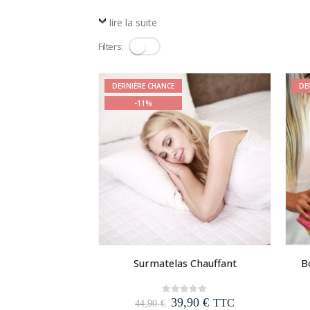
lire la suite
Filters:
DERNIÈRE CHANCE
DE
-11%
Surmatelas Chauffant
B
Le
Le
39,90
€
0
out of 5
TTC
44,90
€