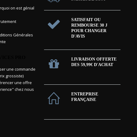
rquoi on est génial
SATISFAIT OU
rutement
REMBOURSE 30 J
POUR CHANGER
itions Générales
D'AVIS
nte
VICES PRO
LIVRAISON OFFERTE
DES 59,99€ D'ACHAT
sser une commande
rix grossiste)
érencer une offre
rience" chez nous
ENTREPRISE
FRANÇAISE