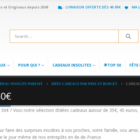
es et Originaux depuis 2008
LIVRAISON OFFERTE DÈS 49.99€
MA L
AUX
POUR QUI ?
CADEAUX INSOLITES
🌟TOP 50
FÊTE 
DEAU INSOLITE PARFAIT
IDÉES CADEAUX PAR PRIX ET BUDGET
CADEAUX
50€
t 50€ ? Voici notre sélection d’idées cadeaux autour de 35€, 45 euros
r faire des surprises insolites à vos proches, votre famille, vos ami
 le jour même de nos entrepôts en Ile-de-France.