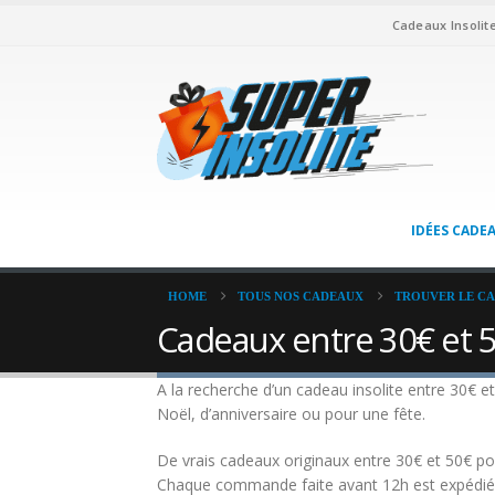
Cadeaux Insolit
IDÉES CADE
HOME
TOUS NOS CADEAUX
TROUVER LE CA
Cadeaux entre 30€ et 
A la recherche d’un cadeau insolite entre 30€ e
Noël, d’anniversaire ou pour une fête.
De vrais cadeaux originaux entre 30€ et 50€ pou
Chaque commande faite avant 12h est expédiée