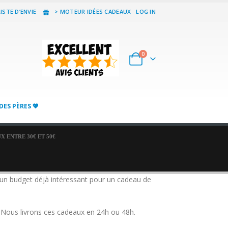
ISTE D’ENVIE
> MOTEUR IDÉES CADEAUX
LOG IN
0
DES PÈRES 💖
 ENTRE 30€ ET 50€
, un budget déjà intéressant pour un cadeau de
s. Nous livrons ces cadeaux en 24h ou 48h.