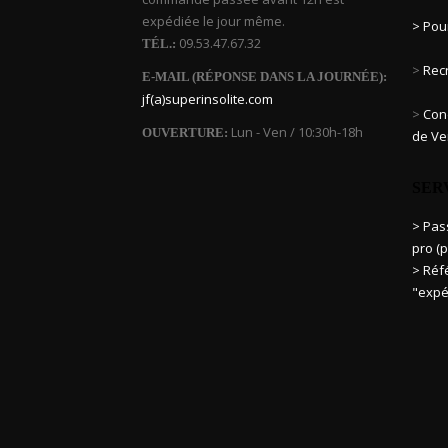
expédiée le jour même.
> Pou
09.53.47.67.32
TÉL.:
>
Rec
E-MAIL (RÉPONSE DANS LA JOURNÉE):
jf(a)superinsolite.com
>
Cond
Lun - Ven / 10:30h-18h
OUVERTURE:
de Ve
SER
> Pa
pro (p
> Réf
"expé