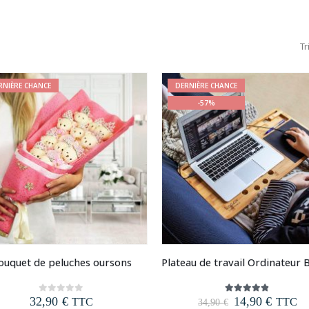
Tr
RNIÈRE CHANCE
DERNIÈRE CHANCE
-57%
ouquet de peluches oursons
Le
Le
32,90
€
14,90
€
0
out of 5
4.77
out of 5
TTC
TTC
34,90
€