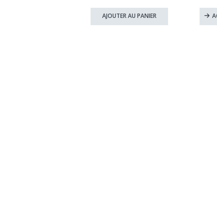
prix
prix
initial
actuel
AJOUTER AU PANIER
A
était :
est :
44,90 €.
39,90 €.