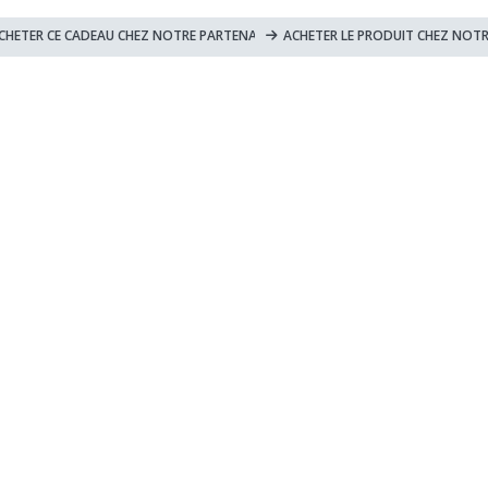
prix
prix
initial
actuel
CHETER CE CADEAU CHEZ NOTRE PARTENAIRE
ACHETER LE PRODUIT CHEZ NOTR
était :
est :
34,90 €.
14,90 €