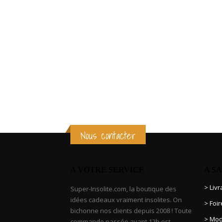
Nous contacter
A VOTRE SERVICE
A S
> Liv
Super-Insolite.com, la boutique des
idées cadeaux vraiment insolites. On
> Foi
bichonne nos clients depuis 2008 ! Toute
> Mod
commande passée avant 12h est