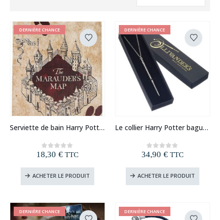
DERNIÈRE CHANCE
DERNIÈRE CHANCE
Serviette de bain Harry Potter la carte du Maraudeur
Le collier Harry Potter baguette d’Hermione Granger
18,30
€
34,90
€
0
out of 5
0
out of 5
TTC
TTC
ACHETER LE PRODUIT
ACHETER LE PRODUIT
DERNIÈRE CHANCE
DERNIÈRE CHANCE