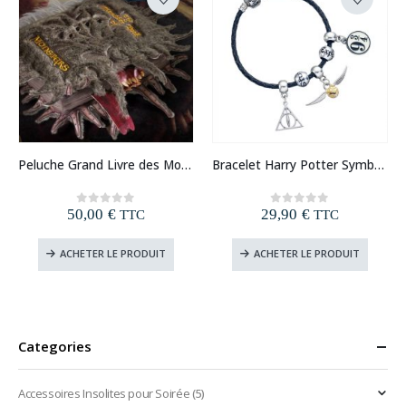
Peluche Grand Livre des Monstres Harry Potter
Bracelet Harry Potter Symboles
50,00
€
29,90
€
0
out of 5
0
out of 5
TTC
TTC
ACHETER LE PRODUIT
ACHETER LE PRODUIT
Categories
Accessoires Insolites pour Soirée
(5)