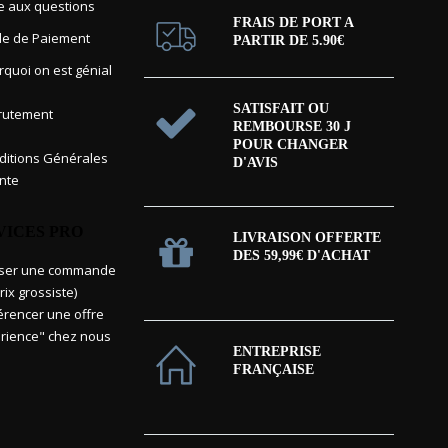
re aux questions
FRAIS DE PORT A
e de Paiement
PARTIR DE 5.90€
rquoi on est génial
SATISFAIT OU
rutement
REMBOURSE 30 J
POUR CHANGER
itions Générales
D'AVIS
nte
VICES PRO
LIVRAISON OFFERTE
DES 59,99€ D'ACHAT
sser une commande
rix grossiste)
érencer une offre
rience" chez nous
ENTREPRISE
FRANÇAISE