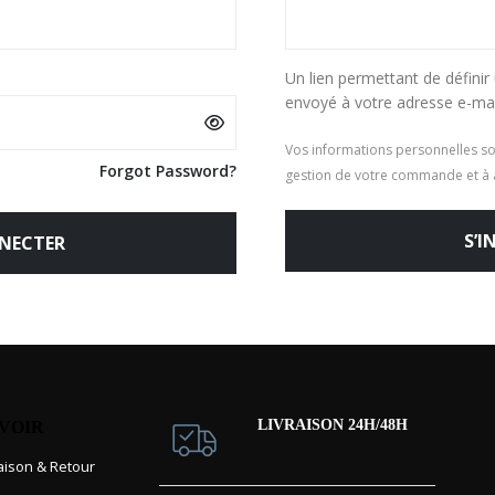
Un lien permettant de défini
envoyé à votre adresse e-mai
Vos informations personnelles so
Forgot Password?
gestion de votre commande et à a
S’I
NECTER
LIVRAISON 24H/48H
AVOIR
raison & Retour