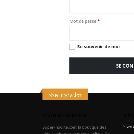
Obligatoire
Mot de passe
*
Se souvenir de moi
SE CON
Nous contacter
A VOTRE SERVICE
A S
> Liv
Super-Insolite.com, la boutique des
idées cadeaux vraiment insolites. On