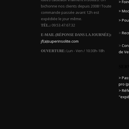
> Foi
bichonne nos clients depuis 2008 ! Toute
> Mod
commande passée avant 12h est
expédiée le jour même.
> Pou
09.53.47.67.32
TÉL.:
>
Rec
E-MAIL (RÉPONSE DANS LA JOURNÉE):
jf(a)superinsolite.com
>
Cond
Lun - Ven / 10:30h-18h
OUVERTURE:
de Ve
SER
> Pa
pro (p
> Réf
"expé