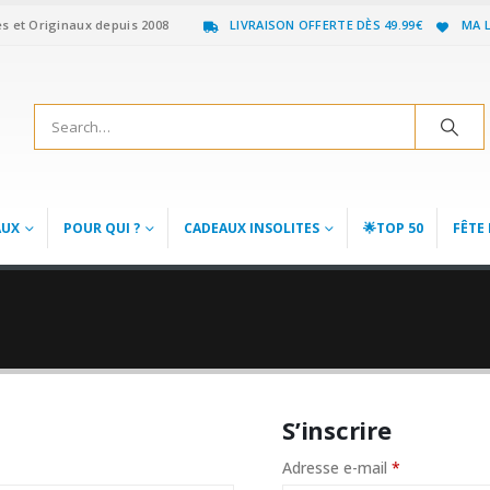
es et Originaux depuis 2008
LIVRAISON OFFERTE DÈS 49.99€
MA L
AUX
POUR QUI ?
CADEAUX INSOLITES
🌟TOP 50
FÊTE 
S’inscrire
e
Obligatoire
Adresse e-mail
*