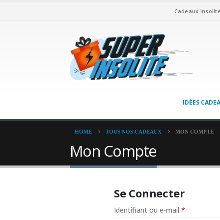
Cadeaux Insolit
IDÉES CADE
HOME
TOUS NOS CADEAUX
MON COMPTE
Mon Compte
Se Connecter
Obligatoir
Identifiant ou e-mail
*