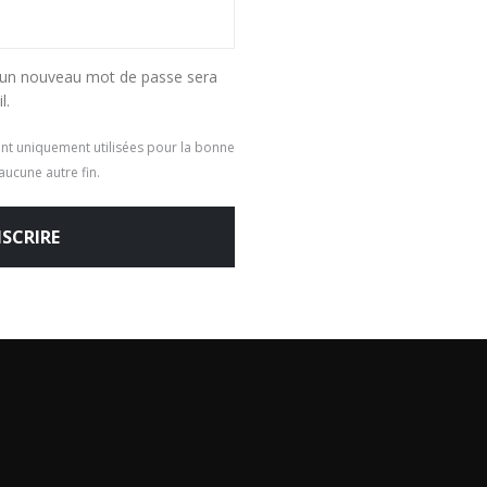
r un nouveau mot de passe sera
l.
nt uniquement utilisées pour la bonne
ucune autre fin.
NSCRIRE