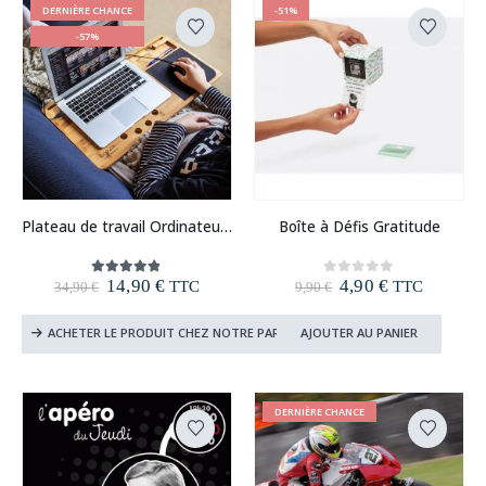
DERNIÈRE CHANCE
-51%
-57%
Plateau de travail Ordinateur Bambou
Boîte à Défis Gratitude
Le
Le
Le
Le
14,90
€
4,90
€
4.77
out of 5
0
out of 5
TTC
TTC
34,90
€
9,90
€
prix
prix
prix
prix
initial
actuel
initial
actuel
ACHETER LE PRODUIT CHEZ NOTRE PARTENAIRE
AJOUTER AU PANIER
était :
est :
était :
est :
34,90 €.
14,90 €.
9,90 €.
4,90 €.
DERNIÈRE CHANCE