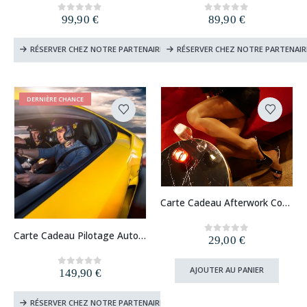
99,90
€
89,90
€
0
out of 5
0
out of 5
RÉSERVER CHEZ NOTRE PARTENAIRE
RÉSERVER CHEZ NOTRE PARTENAIR
DERNIÈRE CHANCE
Carte Cadeau Afterwork Coquin (Paris, Lyon, Lille, Strasbourg)
Carte Cadeau Pilotage Auto Voiture de Sport
29,00
€
0
out of 5
AJOUTER AU PANIER
149,90
€
0
out of 5
RÉSERVER CHEZ NOTRE PARTENAIRE