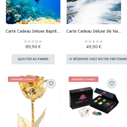
produit
choisi
sur
la
page
du
Carte Cadeau Deluxe Baptême de Plongée
Carte Cadeau Deluxe Ski Nautique et Bouée Tractée
produi
89,90
€
49,90
€
0
out of 5
0
out of 5
AJOUTER AU PANIER
RÉSERVER CHEZ NOTRE PARTENAIR
DERNIÈRE CHANCE
DERNIÈRE CHANCE