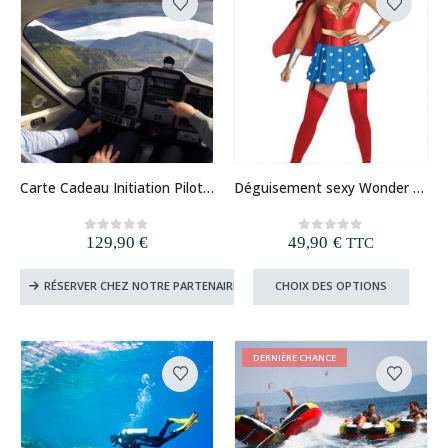
Ce
Carte Cadeau Initiation Pilotage d’Avion
Déguisement sexy Wonder Woman
produit
a
plusieurs
129,90
€
49,90
€
0
out of 5
0
out of 5
TTC
variations.
Les
Ce
RÉSERVER CHEZ NOTRE PARTENAIRE
CHOIX DES OPTIONS
options
produi
peuvent
a
être
plusie
choisies
variat
DERNIÈRE CHANCE
sur
Les
la
option
page
peuve
du
être