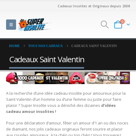
Cadeaux Insolites et Originaux depuis 2008
0
HOME
TOUS NOS CADEAUX
CADEAUX SAINT VALENTIN
Cadeaux Saint Valentin
A la recherche d’une idée cadeau insolite pour amoureux pour la
Saint Valentin d’un homme ou d’une femme ou juste pour faire
plaisir ? Super Insolite vous a déniché des dizaines
d’idées
cadeau amour insolites !
Pour une déclaration d’amour, fêter un amour d’1 an ou des noces
de diamant, nos jolis cadeaux originaux feront sourire et plaisir
aux couples amoureux, à ta chéri ou ton chéri ! Vous trouverez