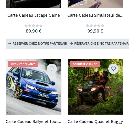
page
du
Carte Cadeau Escape Game
Carte Cadeau Simulateur de Vol et de Pilotage
produit
89,90
€
99,90
€
0
out of 5
0
out of 5
RÉSERVER CHEZ NOTRE PARTENAIRE
RÉSERVER CHEZ NOTRE PARTENAIR
DERNIÈRE CHANCE
DERNIÈRE CHANCE
Carte Cadeau Rallye et tout-terrain
Carte Cadeau Quad et Buggy