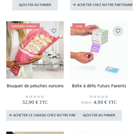
initial
actuel
AJOUTER AU PANIER
ACHETER CHEZ NOTRE PARTENAIR
était :
est :
7,90 €.
4,90 €.
DERNIÈRE CHANCE
-51%
Bouquet de peluches oursons
Boîte à défis Futurs Parents
Le
Le
32,90
€
4,90
€
0
out of 5
0
out of 5
TTC
TTC
9,90
€
prix
prix
initial
actuel
ACHETER CE CADEAU CHEZ NOTRE PARTENAIRE
AJOUTER AU PANIER
était :
est :
9,90 €.
4,90 €.