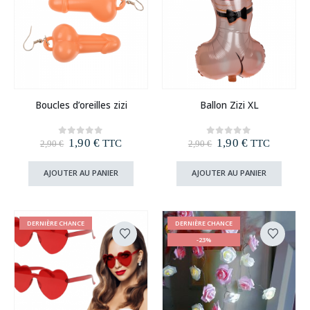
Boucles d’oreilles zizi
Ballon Zizi XL
Le
Le
Le
Le
1,90
€
1,90
€
0
out of 5
0
out of 5
TTC
TTC
2,90
€
2,90
€
prix
prix
prix
prix
initial
actuel
initial
actuel
AJOUTER AU PANIER
AJOUTER AU PANIER
était :
est :
était :
est :
2,90 €.
1,90 €.
2,90 €.
1,90 €.
DERNIÈRE CHANCE
DERNIÈRE CHANCE
-23%