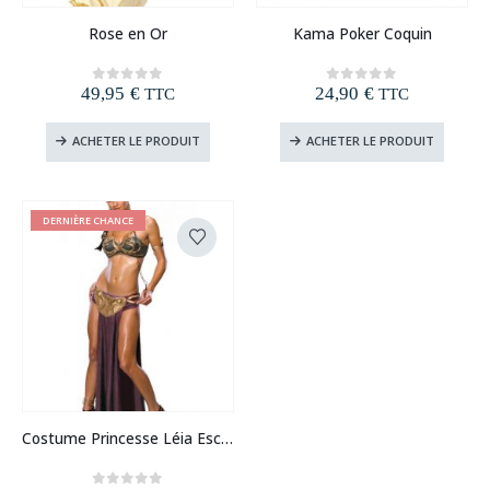
Rose en Or
Kama Poker Coquin
49,95
€
24,90
€
0
out of 5
0
out of 5
TTC
TTC
ACHETER LE PRODUIT
ACHETER LE PRODUIT
DERNIÈRE CHANCE
Costume Princesse Léia Esclave Sexy