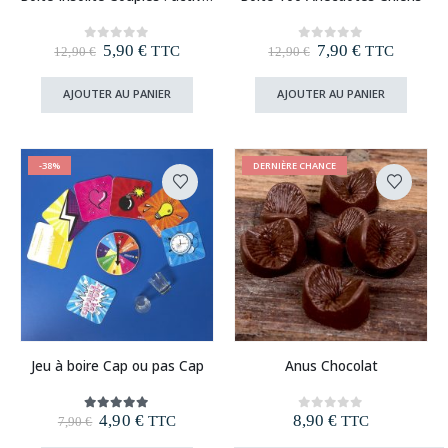
Le
Le
Le
Le
5,90
€
7,90
€
0
out of 5
0
out of 5
TTC
TTC
12,90
€
12,90
€
prix
prix
prix
prix
initial
actuel
initial
actuel
AJOUTER AU PANIER
AJOUTER AU PANIER
était :
est :
était :
est :
12,90 €.
5,90 €.
12,90 €.
7,90 €.
-38%
DERNIÈRE CHANCE
Jeu à boire Cap ou pas Cap
Anus Chocolat
Le
Le
4,90
€
8,90
€
5.00
out of 5
0
out of 5
TTC
TTC
7,90
€
prix
prix