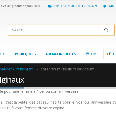
es et Originaux depuis 2008
LIVRAISON OFFERTE DÈS 49.99€
MA L
AUX
POUR QUI ?
CADEAUX INSOLITES
🌟TOP 50
FÊTE 
ODE GEEK ET INSOLITE
COLLANTS FANTAISIE ET ORIGINAUX
riginaux
nale pour une femme à Noël ou son anniversaire !
nal, c’est la petite idée cadeau insolite pour le Noël ou l’anniversaire
insolite à votre femme ou votre copine.