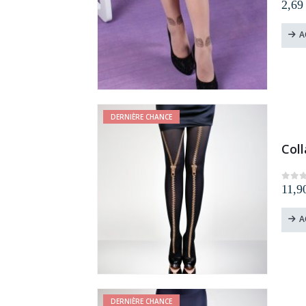
2,6
0
ou
A
DERNIÈRE CHANCE
Coll
11,
0
ou
A
DERNIÈRE CHANCE