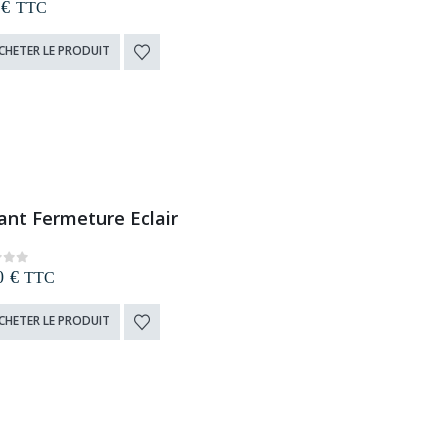
9
€
t of 5
TTC
CHETER LE PRODUIT
ant Fermeture Eclair
90
€
t of 5
TTC
CHETER LE PRODUIT