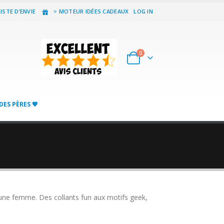
ISTE D’ENVIE
> MOTEUR IDÉES CADEAUX
LOG IN
0
DES PÈRES 💖
 d’une femme. Des collants fun aux motifs geek,