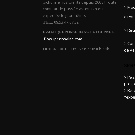
bichonne nos clients depuis 2008 ! Toute
> Mod
commande passée avant 12h est
expédiée le jour même.
> Pou
09.53.47.67.32
TÉL.:
>
Rec
E-MAIL (RÉPONSE DANS LA JOURNÉE):
jf(a)superinsolite.com
>
Cond
Lun - Ven / 10:30h-18h
OUVERTURE:
de Ve
SER
> Pa
pro (p
> Réf
"expé