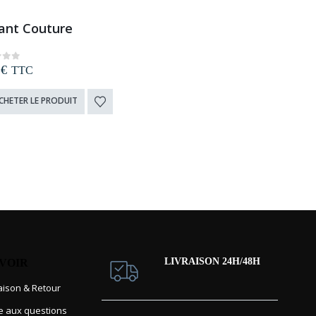
lant Couture
0
€
t of 5
TTC
CHETER LE PRODUIT
LIVRAISON 24H/48H
AVOIR
raison & Retour
re aux questions