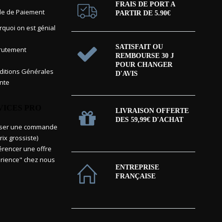
FRAIS DE PORT A
e de Paiement
PARTIR DE 5.90€
rquoi on est génial
SATISFAIT OU
rutement
REMBOURSE 30 J
POUR CHANGER
itions Générales
D'AVIS
nte
VICES PRO
LIVRAISON OFFERTE
DES 59,99€ D'ACHAT
sser une commande
rix grossiste)
érencer une offre
rience" chez nous
ENTREPRISE
FRANÇAISE