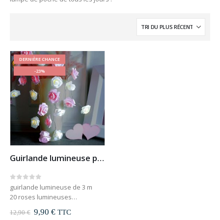
DERNIÈRE CHANCE
-23%
Guirlande lumineuse pétales de rose
0
out of 5
guirlande lumineuse de 3 m
20 roses lumineuses
lampe LED
Le
Le
9,90
€
TTC
12,90
€
alimentation 3 piles AAA (non
prix
prix