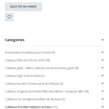
fournies)
initial
actuel
AJOUTER AU PANIER
était :
est :
garantie 1 an
12,90 €.
9,90 €.
Categories
Accessoires Insolites pour Soirée
(5)
Cadeau Fête des Pères 2025
(35)
Cadeau geek : idées cadeaux et accessoires geek
(8)
Cadeau High Tech Insolite
(1)
Cadeau Insolite Cuisine pour les Repas
(5)
Cadeau Original et Insolite Fête des Mères - livraison 48h
(23)
Cadeaux et Gadgets Insolites de Bureau
(1)
Cadeaux Insolites Maison et Déco
(11)