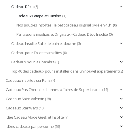
Cadeau Déco
(5)
Cadeaux Lampe et Lumière
(1)
Nos Bougies Insolites : le petit cadeau original (livré en 48h)
(0)
Paillassons insolites et Originaux - Cadeau Déco Insolite
(0)
Cadeau Insolite Salle de bain et douche
(3)
Cadeau pour Toilettes insolites
(0)
Cadeaux pour la Chambre
(5)
Top 40 des cadeaux pour s'installer dans un nouvel appartement
(3)
Cadeaux Insolites sur Paris
(4)
Cadeaux Pas Chers : les bonnes affaires de Super Insolite
(19)
Cadeaux Saint Valentin
(38)
Cadeaux Star Wars
(10)
Idée Cadeau Mode Geek et Insolite
(7)
Idées cadeaux par personne
(56)