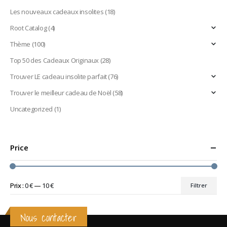
Les nouveaux cadeaux insolites
(18)
Root Catalog
(4)
Thème
(100)
Top 50 des Cadeaux Originaux
(28)
Trouver LE cadeau insolite parfait
(76)
Trouver le meilleur cadeau de Noël
(58)
Uncategorized
(1)
Price
Prix :
0 €
—
10 €
Filtrer
Prix
Prix
min
max
Nous contacter