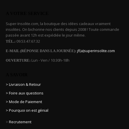
A VOTRE SERVICE
Super-Insolite.com, la boutique des idées cadeaux vraiment
insolites. On bichonne nos clients depuis 2008 ! Toute commande
passée avant 12h est expédiée le jour même.
09.53.47.67.32
TÉL.:
jf(a)superinsolite.com
E-MAIL (RÉPONSE DANS LA JOURNÉE):
Lun - Ven / 10:30h-18h
OUVERTURE:
A SAVOIR
> Livraison & Retour
> Foire aux questions
> Mode de Paiement
> Pourquoi on est génial
>
Recrutement