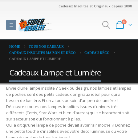
Cadeaux Insolites et Originaux depuis 2008
0
HOME
TOUS NOS CADEAUX
CADEAUX INSOLITES MAISON ET DÉCO
CADEAU DÉCO
CADEAUX LAMPE ET LUMIÈRE
Cadeaux Lampe et Lumière
Envie d’une lampe insolite ? Geek ou design, nos lampes et lampes
de poches sont des petits cadeaux originaux idéal pour qui a
besoin de lumière. Et on a tous besoin d’un peu de lumière !
Découvrez toutes nos lampes insolites issues d’univers très
différents (Tetris, Star Wars et bien d’autres) qui se branchent soit
sur secteur soit qui fonctionnent à piles.
Qui a dit qu’une lampe de poche devait avoir l’air moche ?! Donnez
une petite touche d’insolites avec votre déco lumineuse ou votre
lampe de poche de tous les jours !