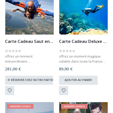
Carte Cadeau Saut en Parachute
Carte Cadeau Deluxe Baptême de Plongée
0
out of 5
0
out of 5
offrez un moment
offrez un moment magique
extraordinaire
valable dans toute la France
valable sur toute la France
carte cadeau à télécharger et
281,00
€
89,90
€
carte cadeau à télécharger et
imprimer
imprimer
le destinataire du cadeau
RÉSERVER CHEZ NOTRE PARTENAIRE
AJOUTER AU PANIER
le destinataire du cadeau
choisit lui-même sa date
choisit lui-même sa date
valable 1 an
valable 1 an
DERNIÈRE CHANCE
DERNIÈRE CHANCE