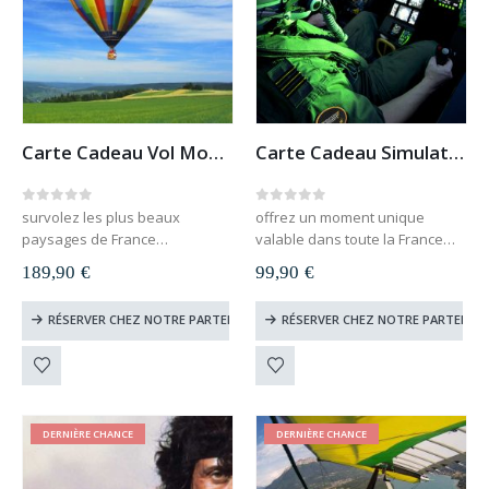
Carte Cadeau Vol Montgolfière (France)
Carte Cadeau Simulateur Avion de Chasse
0
out of 5
0
out of 5
survolez les plus beaux
offrez un moment unique
paysages de France
valable dans toute la France
offrez un moment
carte cadeau à télécharger et
189,90
€
99,90
€
extraordinaire
imprimer
valable sur toute la France
le destinataire du cadeau
RÉSERVER CHEZ NOTRE PARTENAIRE
RÉSERVER CHEZ NOTRE PARTENAIR
carte cadeau à télécharger et
choisit lui-même sa date
imprimer
valable 1 an
le destinataire du cadeau
choisit lui-même sa…
DERNIÈRE CHANCE
DERNIÈRE CHANCE