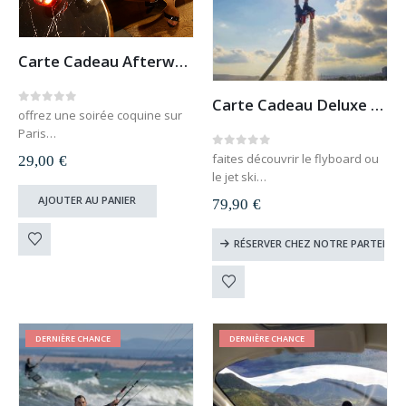
Carte Cadeau Afterwork Coquin (Paris, Lyon, Lille, Strasbourg)
Carte Cadeau Deluxe Flyboard et Jet Ski
0
out of 5
offrez une soirée coquine sur
Paris
inclus : l’entrée pour un couple,
0
out of 5
faites découvrir le flyboard ou
29,00
€
une coupe de pétiallant et
le jet ski
l’accès aux jeux coquins
dans les plus beaux spots en
AJOUTER AU PANIER
79,90
€
accueil VIP
France
envoyé par mail dès la
RÉSERVER CHEZ NOTRE PARTENAIR
commande validée
DERNIÈRE CHANCE
DERNIÈRE CHANCE