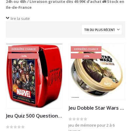
24h ou 48h / Livraison gratuite dès 49.99€ d’achat 🚛 Stock en
Ile-de-France
lire la suite
DERNIÈRE CHANCE
DERNIÈRE CHANCE
-34%
-23%
Jeu Dobble Star Wars Mandalorian
Jeu Quiz 500 Questions Marvel
0
out of 5
jeu de mémoire pour 2 à 6
joueur