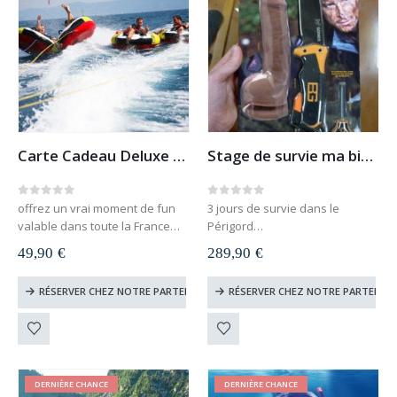
Carte Cadeau Deluxe Ski Nautique et Bouée Tractée
Stage de survie ma bite et mon couteau (Périgord)
0
out of 5
0
out of 5
offrez un vrai moment de fun
3 jours de survie dans le
valable dans toute la France
Périgord
carte cadeau à télécharger et
découvrez vous des talents
49,90
€
289,90
€
imprimer
insoupçonnés
le destinataire du cadeau
age minimum : 16 ans
RÉSERVER CHEZ NOTRE PARTENAIRE
RÉSERVER CHEZ NOTRE PARTENAIR
choisit lui-même sa date
valable 1 an
DERNIÈRE CHANCE
DERNIÈRE CHANCE