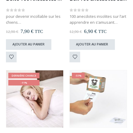
0
out of 5
0
out of 5
pour devenir incollable sur les
100 anecdotes insolites sur l’art
chiens
apprendre en s’amusant
la minute « chien » tous les
idéal pour une petite pause
Le
Le
Le
Le
7,90
€
6,90
€
TTC
TTC
12,90
€
12,90
€
jours
prix
prix
prix
prix
idéal pour se détendre 2
initial
actuel
initial
actuel
AJOUTER AU PANIER
AJOUTER AU PANIER
était :
est :
était :
est :
minutes
12,90 €.
7,90 €.
12,90 €.
6,90 €.
DERNIÈRE CHANCE
-51%
-11%