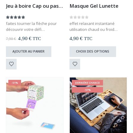
Jeu à boire Cap ou pas Cap
Masque Gel Lunette
5.00
out of 5
0
out of 5
faites tourner la flèche pour
effet relaxant instantané
découvrir votre défi
utilisation chaud ou froid
vous perdez ? il faut boire !
réduit l’aspect gonflé sous les
Le
Le
4,90
€
4,90
€
TTC
TTC
7,90
€
60 cartes de défis et questions
yeux
prix
prix
insolites
initial
actuel
Ce
AJOUTER AU PANIER
CHOIX DES OPTIONS
était :
est :
livré avec deux shooters
produit
7,90 €.
4,90 €.
a
plusieurs
variations.
Les
-51%
DERNIÈRE CHANCE
options
-57%
peuvent
être
choisies
sur
la
page
du
produit