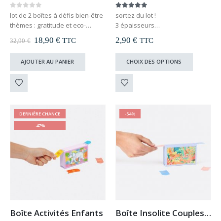
0
out of 5
5.00
out of 5
lot de 2 boîtes à défis bien-être
sortez du lot !
thèmes : gratitude et eco-
3 épaisseurs
responsable
lavable en machine
Le
Le
18,90
€
2,90
€
TTC
TTC
32,90
€
avec 2 accessoires : masque
prix
prix
lunette gel relaxant et guirlande
initial
actuel
Ce
AJOUTER AU PANIER
CHOIX DES OPTIONS
était :
est :
lumineuse pétales de roses
produit
32,90 €.
18,90 €.
économisez 50% du prix…
a
plusieurs
variations.
Les
DERNIÈRE CHANCE
-54%
options
-47%
peuvent
être
choisies
sur
la
page
du
produit
Boîte Activités Enfants
Boîte Insolite Couples : activités insolites à faire avec ma copine / mon copain