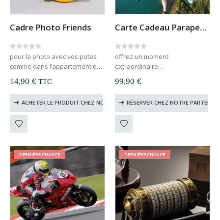
du
produit
Cadre Photo Friends
Carte Cadeau Parapente
0
out of 5
0
out of 5
pour la photo avec vos potes
offrez un moment
comme dans l’appartement de
extraordinaire
Monica
valable sur toute la France
14,90
€
99,90
€
TTC
dimensions : 18 x 16 x 2 cm
carte cadeau à télécharger et
imprimer
ACHETER LE PRODUIT CHEZ NOTRE PARTENAIRE
RÉSERVER CHEZ NOTRE PARTENAIR
le destinataire du cadeau
choisit lui-même sa date
valable 1 an
DERNIÈRE CHANCE
DERNIÈRE CHANCE