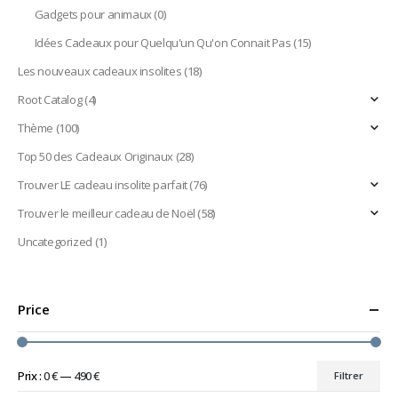
Gadgets pour animaux
(0)
Idées Cadeaux pour Quelqu'un Qu'on Connait Pas
(15)
Les nouveaux cadeaux insolites
(18)
Root Catalog
(4)
Thème
(100)
Top 50 des Cadeaux Originaux
(28)
Trouver LE cadeau insolite parfait
(76)
Trouver le meilleur cadeau de Noël
(58)
Uncategorized
(1)
Price
Prix :
0 €
—
490 €
Filtrer
Prix
Prix