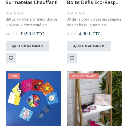
Surmatelas Chauffant
Boîte Défis Eco-Responsable
0
out of 5
0
out of 5
diffusion d’une chaleur douce
30 défis pour 30 gestes simples
3 niveaux d’intensité de
des défis du quotidien
chaleurs
un cadeau insolite et utile
Le
Le
Le
Le
39,90
€
4,90
€
TTC
TTC
44,90
€
9,90
€
arrêt automatique au bout de 3
prix
prix
prix
prix
heures
initial
actuel
initial
actuel
AJOUTER AU PANIER
AJOUTER AU PANIER
était :
est :
était :
est :
dimensions : 80 x 150 cm,
44,90 €.
39,90 €.
9,90 €.
4,90 €.
compatible avec lit 90 x 190/200
cm
-38%
DERNIÈRE CHANCE