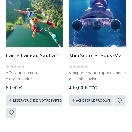
Carte Cadeau Saut à l’Elastique
Mini Scooter Sous-Marin
0
out of 5
0
out of 5
offrez un moment
s’emporte partout (par exemple
extraordinaire
en cabine avion)
valable sur toute la France
35 min d’autonomie
69,90
€
490,00
€
TTC
carte cadeau à télécharger et
peut aller jusqu’à 30m de
imprimer
profondeur
RÉSERVER CHEZ NOTRE PARTENAIRE
ACHETER LE PRODUIT
le destinataire du cadeau
choisit lui-même sa date
valable 1 an