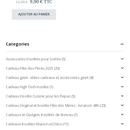
Le
Le
9,90
€
0
out of 5
TTC
12,90
€
prix
prix
initial
actuel
AJOUTER AU PANIER
était :
est :
12,90 €.
9,90 €.
Categories
Accessoires Insolites pour Soirée
(5)
Cadeau Fête des Pères 2025
(35)
Cadeau geek : idées cadeaux et accessoires geek
(8)
Cadeau High Tech Insolite
(1)
Cadeau Insolite Cuisine pour les Repas
(5)
Cadeau Original et Insolite Fête des Mères - livraison 48h
(23)
Cadeaux et Gadgets Insolites de Bureau
(1)
Cadeaux Insolites Maison et Déco
(11)