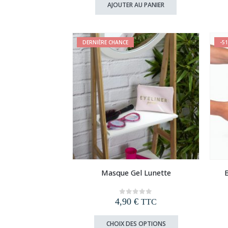
initial
actuel
AJOUTER AU PANIER
était :
est :
12,90 €.
6,90 €.
DERNIÈRE CHANCE
-5
Masque Gel Lunette
B
4,90
€
0
out of 5
TTC
Ce
CHOIX DES OPTIONS