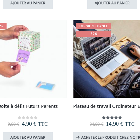
initial
actuel
initial
actuel
AJOUTER AU PANIER
AJOUTER AU PANIER
était :
est :
était :
est :
44,90 €.
39,90 €.
9,90 €.
4,90 €.
1%
DERNIÈRE CHANCE
-57%
oîte à défis Futurs Parents
Le
Le
Le
Le
4,90
€
14,90
€
0
out of 5
4.77
out of 5
TTC
TTC
9,90
€
34,90
€
prix
prix
prix
prix
initial
actuel
initial
actuel
AJOUTER AU PANIER
ACHETER LE PRODUIT CHEZ NOTR