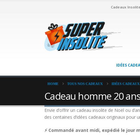
Cadeaux Insolit
IDÉES CADE
HOME
TOUS NOS CADEAUX
IDÉES CADEAUX
Cadeau homme 20 ans 2
Envie d’offrir un cadeau insolite de Noël ou d’
des centaines d’idées cadeaux originaux pour 
⚡ Commandé avant midi, expédié le jour mê