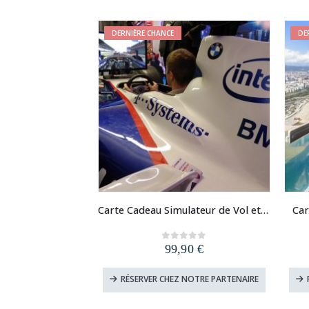
à
a
20,00 €
plusieurs
DERNIÈRE CHANCE
DE
variations.
Les
options
peuvent
être
choisies
sur
la
page
du
produit
Carte Cadeau Simulateur de Vol et de Pilotage
Car
99,90
€
0
out of 5
RÉSERVER CHEZ NOTRE PARTENAIRE