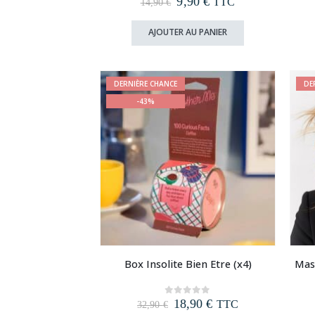
Le
Le
9,90
€
TTC
14,90
€
prix
prix
initial
actuel
AJOUTER AU PANIER
était :
est :
14,90 €.
9,90 €.
DERNIÈRE CHANCE
DE
-43%
Box Insolite Bien Etre (x4)
Masq
Le
Le
18,90
€
0
out of 5
TTC
32,90
€