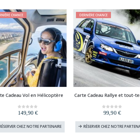
RNIÈRE CHANCE
DERNIÈRE CHANCE
te Cadeau Vol en Hélicoptère
Carte Cadeau Rallye et tout-te
149,90
€
99,90
€
0
out of 5
0
out of 5
RÉSERVER CHEZ NOTRE PARTENAIRE
RÉSERVER CHEZ NOTRE PARTENA