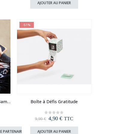
initial
actuel
AJOUTER AU PANIER
était :
est :
7,90 €.
4,90 €.
-51%
Plateau de travail Ordinateur Bambou
Boîte à Défis Gratitude
Le
Le
4,90
€
0
out of 5
TTC
9,90
€
prix
prix
initial
actuel
E PARTENAIRE
AJOUTER AU PANIER