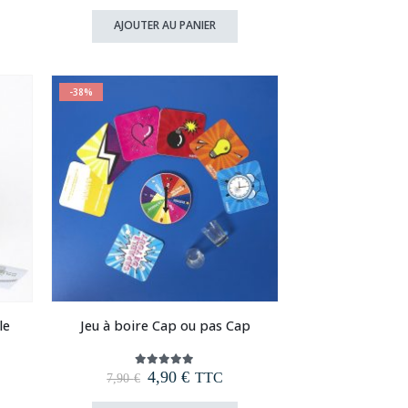
prix
prix
initial
actuel
AJOUTER AU PANIER
était :
est :
12,90 €.
7,90 €.
-38%
le
Jeu à boire Cap ou pas Cap
Le
Le
4,90
€
5.00
out of 5
TTC
7,90
€
prix
prix