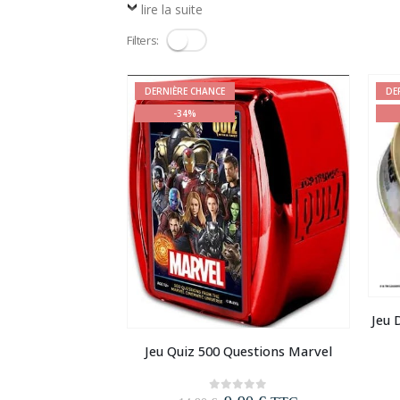
lire la suite
Filters:
DERNIÈRE CHANCE
DE
-34%
Jeu 
Jeu Quiz 500 Questions Marvel
0
out of 5