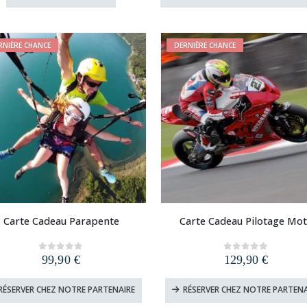
était :
est :
était :
est :
9,90 €.
4,90 €.
34,90 €.
14,90 €
RNIÈRE CHANCE
DERNIÈRE CHANCE
Carte Cadeau Parapente
Carte Cadeau Pilotage Mo
99,90
€
129,90
€
0
out of 5
0
out of 5
RÉSERVER CHEZ NOTRE PARTENAIRE
RÉSERVER CHEZ NOTRE PARTENA