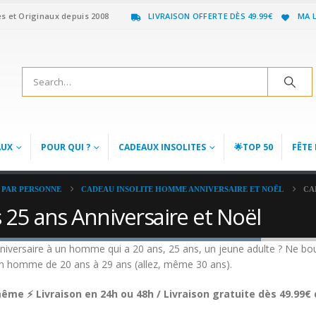
es et Originaux depuis 2008
LIVRAISON OFFERTE DÈS 49.99€
MA L
AUX
POUR QUI ?
CADEAUX INSOLITES
🌟TOP 50
FÊTE 
 PAR PERSONNE
CADEAU INSOLITE HOMME ANNIVERSAIRE ET NOËL
CA
5 ans Anniversaire et Noël
anniversaire à un homme qui a 20 ans, 25 ans, un jeune adulte ? Ne bo
un homme de 20 ans à 29 ans (allez, même 30 ans).
me ⚡ Livraison en 24h ou 48h / Livraison gratuite dès 49.99€ 