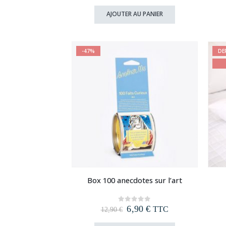
prix
prix
initial
actuel
AJOUTER AU PANIER
était :
est :
32,90 €.
18,90 €.
-47%
DE
Box 100 anecdotes sur l’art
Le
Le
6,90
€
0
out of 5
TTC
12,90
€
prix
prix