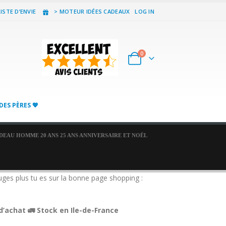
ISTE D’ENVIE
> MOTEUR IDÉES CADEAUX
LOG IN
0
DES PÈRES 💖
DEAU HOMME 20 ANS 25 ANS ANNIVERSAIRE ET NOËL
uges plus tu es sur la bonne page shopping :
d’achat 🚛 Stock en Ile-de-France