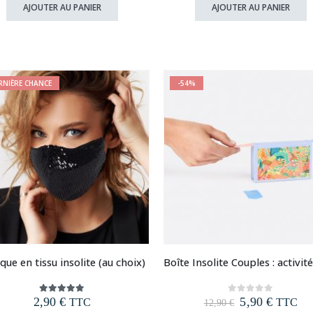
initial
actuel
initial
actuel
AJOUTER AU PANIER
AJOUTER AU PANIER
était :
est :
était :
est :
12,90 €.
9,90 €.
12,90 €.
6,90 €.
RNIÈRE CHANCE
-54%
ue en tissu insolite (au choix)
Le
Le
2,90
€
5,90
€
5.00
out of 5
0
out of 5
TTC
TTC
12,90
€