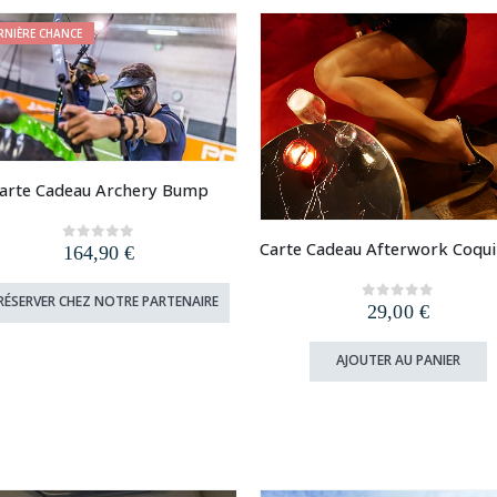
RNIÈRE CHANCE
arte Cadeau Archery Bump
164,90
€
0
out of 5
RÉSERVER CHEZ NOTRE PARTENAIRE
29,00
€
0
out of 5
AJOUTER AU PANIER