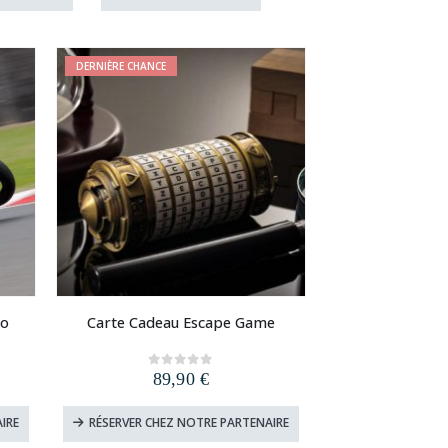
était :
est :
.
9,90 €.
4,90 €.
DERNIÈRE CHANCE
to
Carte Cadeau Escape Game
89,90
€
0
out of 5
IRE
RÉSERVER CHEZ NOTRE PARTENAIRE