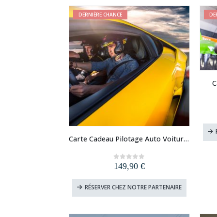
DERNIÈRE CHANCE
DE
C
Carte Cadeau Pilotage Auto Voiture de Sport
149,90
€
0
out of 5
RÉSERVER CHEZ NOTRE PARTENAIRE