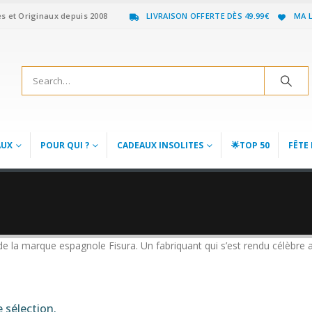
es et Originaux depuis 2008
LIVRAISON OFFERTE DÈS 49.99€
MA L
AUX
POUR QUI ?
CADEAUX INSOLITES
🌟TOP 50
FÊTE 
de la marque espagnole Fisura. Un fabriquant qui s’est rendu célèbre av
 sélection.