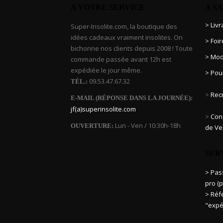
A VOTRE SERVICE
A S
> Liv
Super-Insolite.com, la boutique des
idées cadeaux vraiment insolites. On
> Foi
bichonne nos clients depuis 2008 ! Toute
> Mod
commande passée avant 12h est
expédiée le jour même.
> Pou
09.53.47.67.32
TÉL.:
>
Rec
E-MAIL (RÉPONSE DANS LA JOURNÉE):
jf(a)superinsolite.com
>
Cond
Lun - Ven / 10:30h-18h
OUVERTURE:
de Ve
SER
> Pa
pro (p
> Réf
"expé