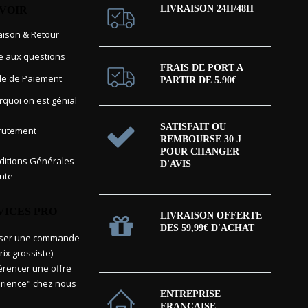
LIVRAISON 24H/48H
AVOIR
raison & Retour
re aux questions
FRAIS DE PORT A
e de Paiement
PARTIR DE 5.90€
rquoi on est génial
SATISFAIT OU
rutement
REMBOURSE 30 J
POUR CHANGER
itions Générales
D'AVIS
nte
VICES PRO
LIVRAISON OFFERTE
DES 59,99€ D'ACHAT
sser une commande
rix grossiste)
érencer une offre
rience" chez nous
ENTREPRISE
FRANÇAISE