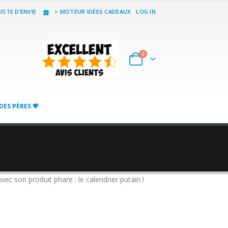
ISTE D’ENVIE
> MOTEUR IDÉES CADEAUX
LOG IN
0
DES PÈRES 💖
ec son produit phare : le calendrier putain !