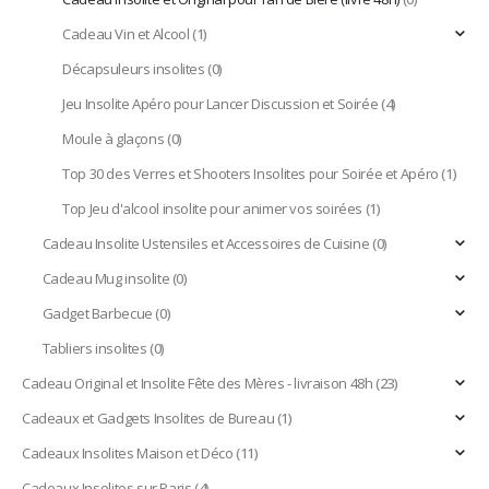
Cadeau Vin et Alcool
(1)
Décapsuleurs insolites
(0)
Jeu Insolite Apéro pour Lancer Discussion et Soirée
(4)
Moule à glaçons
(0)
Top 30 des Verres et Shooters Insolites pour Soirée et Apéro
(1)
Top Jeu d'alcool insolite pour animer vos soirées
(1)
Cadeau Insolite Ustensiles et Accessoires de Cuisine
(0)
Cadeau Mug insolite
(0)
Gadget Barbecue
(0)
Tabliers insolites
(0)
Cadeau Original et Insolite Fête des Mères - livraison 48h
(23)
Cadeaux et Gadgets Insolites de Bureau
(1)
Cadeaux Insolites Maison et Déco
(11)
Cadeaux Insolites sur Paris
(4)