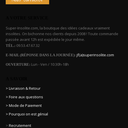
A VOTRE SERVICE
Super-Insolite.com, la boutique des idées cadeaux vraiment
insolites. On bichonne nos clients depuis 2008 ! Toute commande
passée avant 12h est expédiée le jour même.
09.53.47.67.32
TÉL.:
jf(a)superinsolite.com
E-MAIL (RÉPONSE DANS LA JOURNÉE):
Lun - Ven / 10:30h-18h
OUVERTURE:
A SAVOIR
> Livraison & Retour
> Foire aux questions
> Mode de Paiement
> Pourquoi on est génial
>
Recrutement