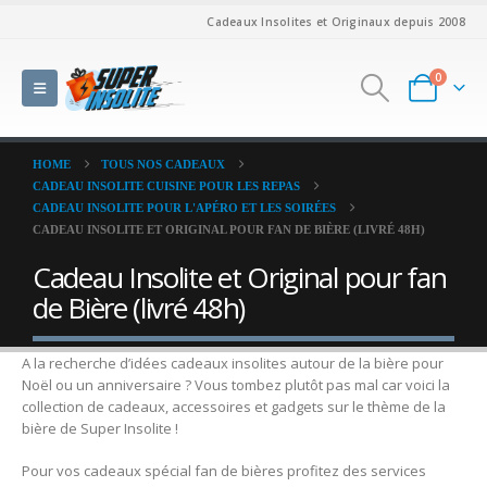
Cadeaux Insolites et Originaux depuis 2008
0
HOME
TOUS NOS CADEAUX
CADEAU INSOLITE CUISINE POUR LES REPAS
CADEAU INSOLITE POUR L'APÉRO ET LES SOIRÉES
CADEAU INSOLITE ET ORIGINAL POUR FAN DE BIÈRE (LIVRÉ 48H)
Cadeau Insolite et Original pour fan
de Bière (livré 48h)
A la recherche d’idées cadeaux insolites autour de la bière pour
Noël ou un anniversaire ? Vous tombez plutôt pas mal car voici la
collection de cadeaux, accessoires et gadgets sur le thème de la
bière de Super Insolite !
Pour vos cadeaux spécial fan de bières profitez des services