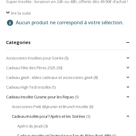
Super Insolite : livraison en 24h ou 48h, offerte dès 49.90€ d’achat !
lire la suite
Aucun produit ne correspond à votre sélection.
Categories
Accessoires Insolites pour Soirée
(5)
Cadeau Fête des Pères 2025
(35)
Cadeau geek : idées cadeaux et accessoires geek
(8)
Cadeau High Tech Insolite
(1)
Cadeau Insolite Cuisine pour les Repas
(5)
Accessoires Petit déjeuner et Brunch Insolite
(0)
Cadeau Insolite pour l'Apéro et les Soirées
(5)
Apéro du Jeudi
(3)
Cadeau Insolite et Original pour fan de Bière (livré 48h)
(0)