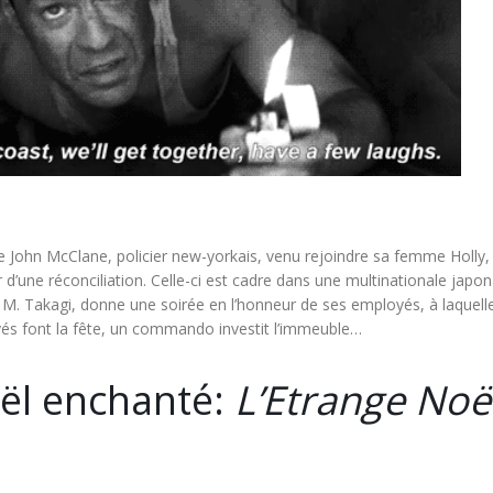
e de John McClane, policier new-yorkais, venu rejoindre sa femme Holly,
 d’une réconciliation. Celle-ci est cadre dans une multinationale japon
M. Takagi, donne une soirée en l’honneur de ses employés, à laquell
yés font la fête, un commando investit l’immeuble…
ël enchanté:
L’Etrange Noë