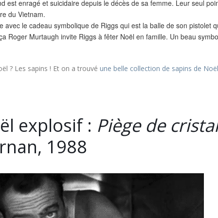
cond est enragé et suicidaire depuis le décès de sa femme. Leur seul poi
rre du Vietnam.
 avec le cadeau symbolique de Riggs qui est la balle de son pistolet qu
e à ça Roger Murtaugh invite Riggs à fêter Noël en famille. Un beau symbo
oël ? Les sapins ! Et on a trouvé
une belle collection de sapins de Noë
l explosif :
Piège de crista
ernan, 1988