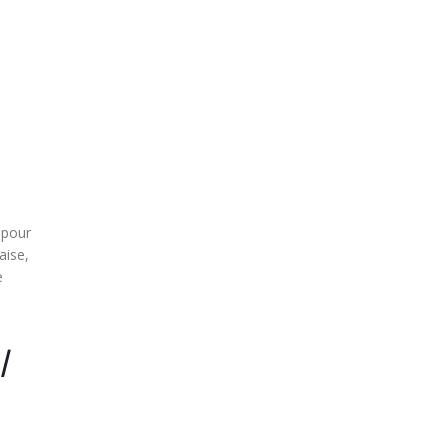
 pour
aise,
e
l