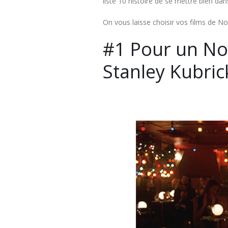
listé 10 histoire de se mettre bien dans
On vous laisse choisir vos films de No
#1 Pour un Noë
Stanley Kubric