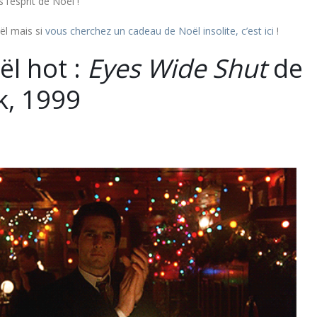
 l’esprit de Noël !
ël mais si
vous cherchez un cadeau de Noël insolite, c’est ici
!
l hot :
Eyes Wide Shut
de
k, 1999