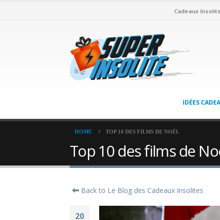
Cadeaux Insolit
IDÉES CADE
HOME
TOP 10 DES FILMS DE NOËL
Top 10 des films de No
Back to Le Blog des Cadeaux Insolites
20