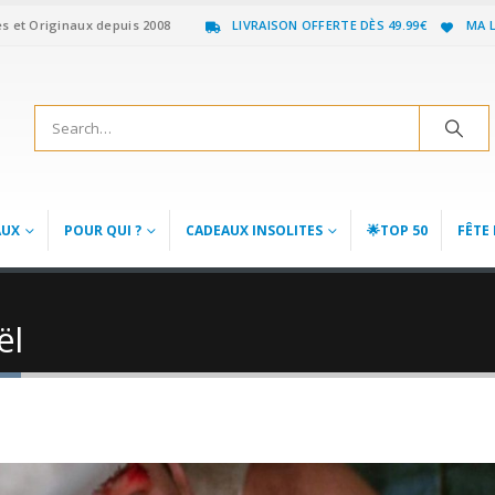
es et Originaux depuis 2008
LIVRAISON OFFERTE DÈS 49.99€
MA L
AUX
POUR QUI ?
CADEAUX INSOLITES
🌟TOP 50
FÊTE 
ël