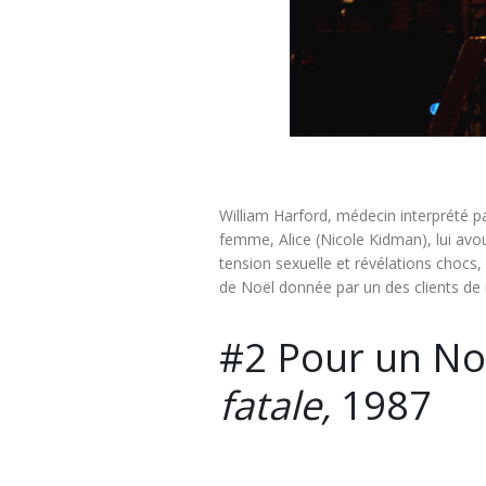
William Harford, médecin interprété pa
femme, Alice (Nicole Kidman), lui avo
tension sexuelle et révélations chocs,
de Noël donnée par un des clients de 
#2 Pour un Noë
fatale,
1987