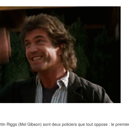
in Riggs (Mel Gibson) sont deux policiers que tout oppose : le premie