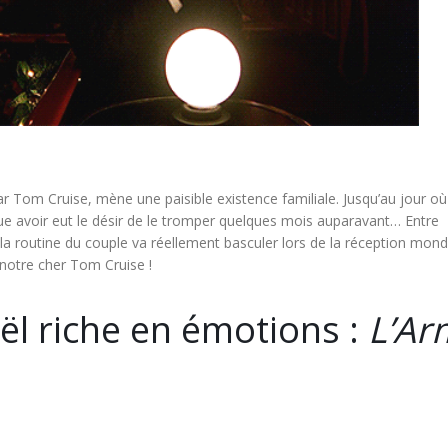
r Tom Cruise, mène une paisible existence familiale. Jusqu’au jour où
ue avoir eut le désir de le tromper quelques mois auparavant… Entre
 la routine du couple va réellement basculer lors de la réception mon
notre cher Tom Cruise !
l riche en émotions :
L’Ar