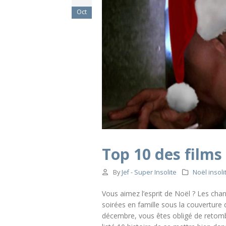
Oct
Top 10 des films
By
Jef - Super Insolite
Noël insoli
Vous aimez l’esprit de Noël ? Les chant
soirées en famille sous la couverture 
décembre, vous êtes obligé de retombe