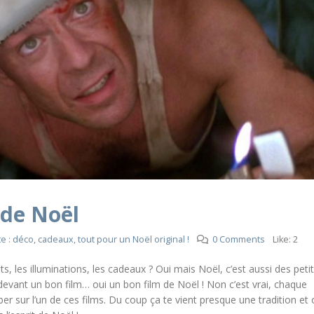
 de Noël
te : déco, cadeaux, tout pour un Noël original !
0 Comments
Like:
2
s, les illuminations, les cadeaux ? Oui mais Noël, c’est aussi des peti
devant un bon film… oui un bon film de Noël ! Non c’est vrai, chaque
r sur l’un de ces films. Du coup ça te vient presque une tradition et 