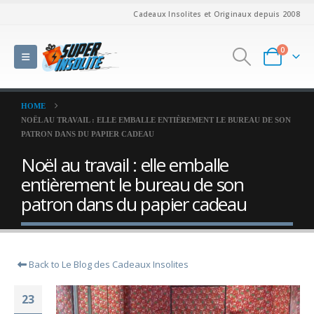
Cadeaux Insolites et Originaux depuis 2008
0
HOME
NOËL AU TRAVAIL : ELLE EMBALLE ENTIÈREMENT LE BUREAU DE SON
PATRON DANS DU PAPIER CADEAU
Noël au travail : elle emballe
entièrement le bureau de son
patron dans du papier cadeau
Back to Le Blog des Cadeaux Insolites
23