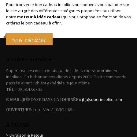
Pour trouver le bon cadeau insolite vous pouvez vous balader sur
le site au gré des différentes catégories proposées ou utiliser
notre
moteur à idée cadeau
qui vous propose en fonction de vos
critères le bon cadeau à offrir.
Nous contacter
A VOTRE SERVICE
Super-Insolite.com, la boutique des idées cadeaux vraiment
insolites. On bichonne nos clients depuis 2008 ! Toute commande
passée avant 12h est expédiée le jour même.
09.53.47.67.32
TÉL.:
jf(a)superinsolite.com
E-MAIL (RÉPONSE DANS LA JOURNÉE):
Lun - Ven / 10:30h-18h
OUVERTURE:
A SAVOIR
> Livraison & Retour