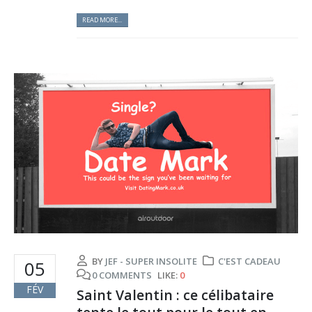
READ MORE...
BY
JEF - SUPER INSOLITE
C'EST CADEAU
05
0 COMMENTS
LIKE:
0
FÉV
Saint Valentin : ce célibataire