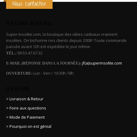
Nous contacter
A VOTRE SERVICE
Super-Insolite.com, la boutique des idées cadeaux vraiment
insolites. On bichonne nos clients depuis 2008 ! Toute commande
passée avant 12h est expédiée le jour même.
09.53.47.67.32
TÉL.:
jf(a)superinsolite.com
E-MAIL (RÉPONSE DANS LA JOURNÉE):
Lun - Ven / 10:30h-18h
OUVERTURE:
A SAVOIR
> Livraison & Retour
> Foire aux questions
> Mode de Paiement
> Pourquoi on est génial