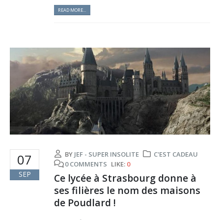
READ MORE...
BY
JEF - SUPER INSOLITE
C'EST CADEAU
07
0 COMMENTS
LIKE:
0
SEP
Ce lycée à Strasbourg donne à
ses filières le nom des maisons
de Poudlard !