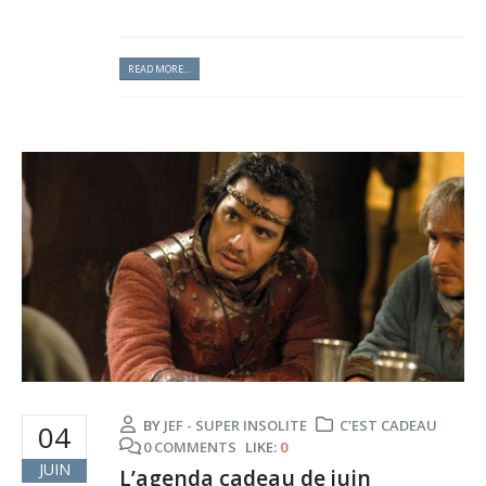
READ MORE...
BY
JEF - SUPER INSOLITE
C'EST CADEAU
04
0 COMMENTS
LIKE:
0
JUIN
L’agenda cadeau de juin