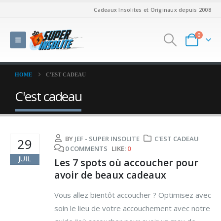
Cadeaux Insolites et Originaux depuis 2008
0
HOME
C'EST CADEAU
C'est cadeau
BY
JEF - SUPER INSOLITE
C'EST CADEAU
29
0 COMMENTS
LIKE:
0
JUIL
Les 7 spots où accoucher pour
avoir de beaux cadeaux
Vous allez bientôt accoucher ? Optimisez avec
soin le lieu de votre accouchement avec notre