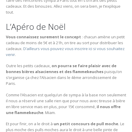
faire des rencontres sympa à Paris tout en s’offrant des petits
cadeaux. Et des binouzes. Allez viens, on sera bien, je t’explique
tout.
L’Apéro de Noël
Vous connaissez surement le concept
: chacun amène un petit
cadeau de moins de 5€ et à 21h, on tire au sort pour distribuer les
cadeaux.
D’ailleurs vous pouvez vous inscrire ici si vous souhaitez
venir
.
Outre les petits cadeaux,
on pourra se faire plaisir avec de
bonnes bières alsaciennes et des flammekeuches
puisqu’on
s’organise ça chez l’Alsacien dans le 4ème arrondissement de
Paris.
Comme l’Alsacien est quelqu’un de sympa à la base non seulement
il nous a réservé une salle rien que pour nous avec tireuse à bière
en libre service mais en plus, pour 15€ consommé,
il nous offre
une flammekeuche
. Miam.
Et pour finir, on a le droit à
un petit concours de pull moche.
Le
plus moche des pulls moches aura le droit à une belle pinte de