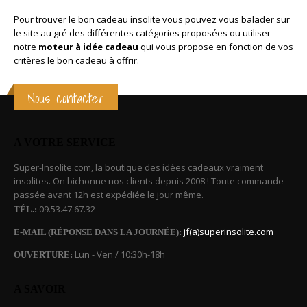
Pour trouver le bon cadeau insolite vous pouvez vous balader sur
le site au gré des différentes catégories proposées ou utiliser
notre
moteur à idée cadeau
qui vous propose en fonction de vos
critères le bon cadeau à offrir.
Nous contacter
A VOTRE SERVICE
Super-Insolite.com, la boutique des idées cadeaux vraiment
insolites. On bichonne nos clients depuis 2008 ! Toute commande
passée avant 12h est expédiée le jour même.
09.53.47.67.32
TÉL.:
jf(a)superinsolite.com
E-MAIL (RÉPONSE DANS LA JOURNÉE):
Lun - Ven / 10:30h-18h
OUVERTURE:
A SAVOIR