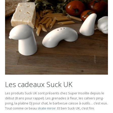
Les cadeaux Suck UK
Les produits Suck UK sont présents chez Super Insolite depuis le
début (8 ans pour rappel). Les grenades à fleur, les cahiers ping-
pong, la platine DJ pour chat, le barbecue caisse à outils… c’est eux.
Tout comme ce beau
skate miroir
. Et ben Suck UK, c’est fini.