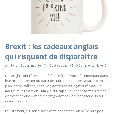
Brexit : les cadeaux anglais
qui risquent de disparaitre
By
Jef - Super Insolite
C'est cadeau
0 Comments
Like:
0
Les Anglais ont récemment été face à un choix très important dans
leur histoire : rester ou partir de l’Europe ? Comme l’avait si bien dit
Jean Pierre Raffarin, « the
yes, needs the no, against the no
». Et
malgré tout, ils ont dit «
No » à l’Europe
. Et il est désormais temps
d’arrêter de dire «
good morning England
» pour passer à un au
revoir solennel.
Et justement, qui sait si avec cette séparation, on ne perdra pas