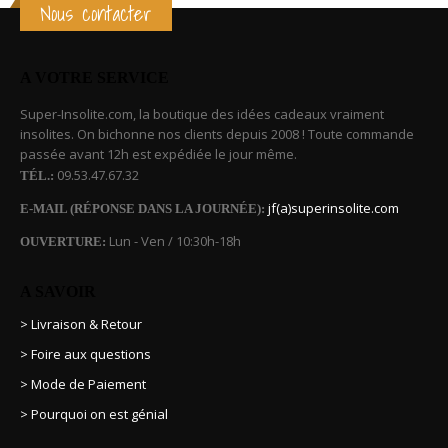
Nous contacter
A VOTRE SERVICE
Super-Insolite.com, la boutique des idées cadeaux vraiment
insolites. On bichonne nos clients depuis 2008 ! Toute commande
passée avant 12h est expédiée le jour même.
09.53.47.67.32
TÉL.:
jf(a)superinsolite.com
E-MAIL (RÉPONSE DANS LA JOURNÉE):
Lun - Ven / 10:30h-18h
OUVERTURE:
A SAVOIR
> Livraison & Retour
> Foire aux questions
> Mode de Paiement
> Pourquoi on est génial