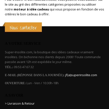
le site au gré des différentes catégories proposées ou utiliser
notre
moteur à idée cadeau
qui vous propose en fonction de vos
critères le bon cadeau à offrir.
Nous contacter
A VOTRE SERVICE
Super-Insolite.com, la boutique des idées cadeaux vraiment
insolites. On bichonne nos clients depuis 2008 ! Toute commande
passée avant 12h est expédiée le jour même.
09.53.47.67.32
TÉL.:
jf(a)superinsolite.com
E-MAIL (RÉPONSE DANS LA JOURNÉE):
Lun - Ven / 10:30h-18h
OUVERTURE:
A SAVOIR
> Livraison & Retour