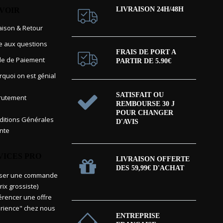
LIVRAISON 24H/48H
AVOIR
raison & Retour
re aux questions
FRAIS DE PORT A
e de Paiement
PARTIR DE 5.90€
rquoi on est génial
SATISFAIT OU
rutement
REMBOURSE 30 J
POUR CHANGER
itions Générales
D'AVIS
nte
VICES PRO
LIVRAISON OFFERTE
DES 59,99€ D'ACHAT
sser une commande
rix grossiste)
érencer une offre
rience" chez nous
ENTREPRISE