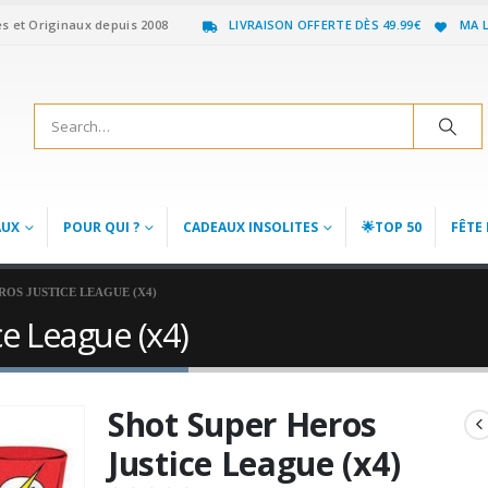
es et Originaux depuis 2008
LIVRAISON OFFERTE DÈS 49.99€
MA L
AUX
POUR QUI ?
CADEAUX INSOLITES
🌟TOP 50
FÊTE 
ROS JUSTICE LEAGUE (X4)
e League (x4)
Shot Super Heros
Justice League (x4)