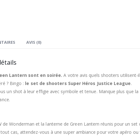
TAIRES
AVIS (0)
étails
n Lantern sont en soirée.
A votre avis quels shooters utilisent-i
éré ? Bingo :
le set de shooters Super Héros Justice League
.
us un shot à leur effigie avec symbole et tenue. Manque plus que la
iance.
 de Wonderman et la lanterne de Green Lantern réunis pour un set 
n tout cas, attendez-vous à une super ambiance pour votre apéro ou 