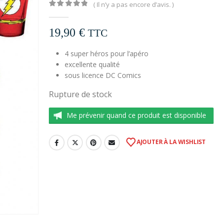
( Il n’y a pas encore d’avis. )
0
out of 5
19,90
€
TTC
4 super héros pour l’apéro
excellente qualité
sous licence DC Comics
Rupture de stock
Me prévenir quand ce produit est disponible
AJOUTER À LA WISHLIST