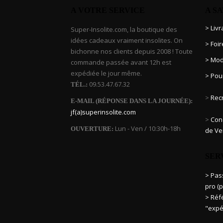
A VOTRE SERVICE
A S
> Liv
Super-Insolite.com, la boutique des
idées cadeaux vraiment insolites. On
> Foi
bichonne nos clients depuis 2008 ! Toute
> Mod
commande passée avant 12h est
expédiée le jour même.
> Pou
09.53.47.67.32
TÉL.:
>
Rec
E-MAIL (RÉPONSE DANS LA JOURNÉE):
jf(a)superinsolite.com
>
Cond
Lun - Ven / 10:30h-18h
OUVERTURE:
de Ve
SER
> Pa
pro (p
> Réf
"expé