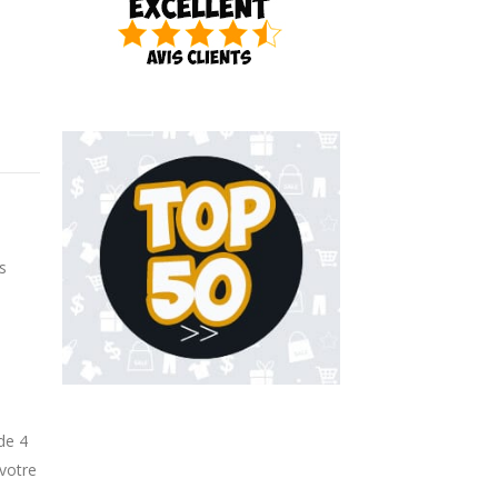
ls
de 4
votre