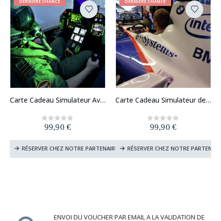
DERNIÈRE CHANCE
DERNIÈRE CHANCE
Carte Cadeau Simulateur Avion de Chasse
Carte Cadeau Simulateur de Vol et de Pilotage
99,90
€
99,90
€
0
out of 5
0
out of 5
AIRE
RÉSERVER CHEZ NOTRE PARTENAIRE
RÉSERVER CHEZ NOTRE PARTENAIR
ENVOI DU VOUCHER PAR EMAIL A LA VALIDATION DE