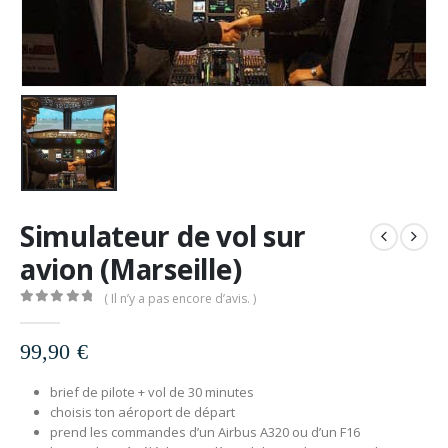
Simulateur de vol sur
avion (Marseille)
( Il n’y a pas encore d’avis. )
0
out of 5
99,90
€
brief de pilote + vol de 30 minutes
choisis ton aéroport de départ
prend les commandes d’un Airbus A320 ou d’un F16