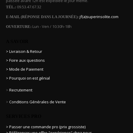
passée avant 12h est expédiée le jour même.
09.53.47.67.32
TÉL.:
jf(a)superinsolite.com
E-MAIL (RÉPONSE DANS LA JOURNÉE):
Lun - Ven / 10:30h-18h
OUVERTURE:
A SAVOIR
> Livraison & Retour
> Foire aux questions
> Mode de Paiement
> Pourquoi on est génial
>
Recrutement
>
Conditions Générales de Vente
SERVICES PRO
> Passer une commande pro (prix grossiste)
> Référencer une offre "expérience" chez nous