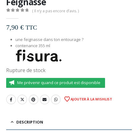
Feignasse
( Il n’y a pas encore d’avis. )
0
out of 5
7,90
€
TTC
une feignasse dans ton entourage ?
contenance 355 ml
Rupture de stock
Me prévenir quand ce produit est disponible
AJOUTER À LA WISHLIST
DESCRIPTION