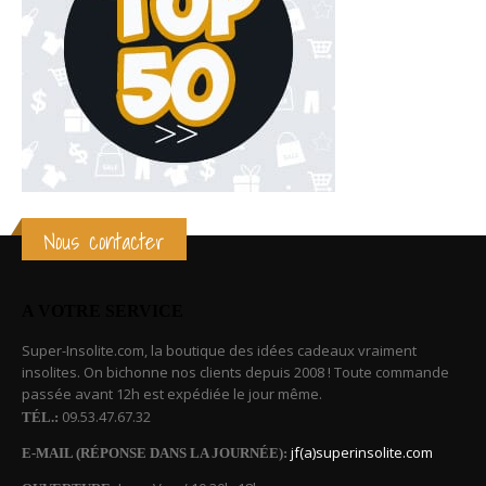
Nous contacter
A VOTRE SERVICE
Super-Insolite.com, la boutique des idées cadeaux vraiment
insolites. On bichonne nos clients depuis 2008 ! Toute commande
passée avant 12h est expédiée le jour même.
09.53.47.67.32
TÉL.:
jf(a)superinsolite.com
E-MAIL (RÉPONSE DANS LA JOURNÉE):