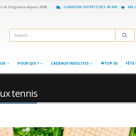
es et Originaux depuis 2008
LIVRAISON OFFERTE DÈS 49.99€
MA L
AUX
POUR QUI ?
CADEAUX INSOLITES
🌟TOP 50
FÊTE 
ux tennis