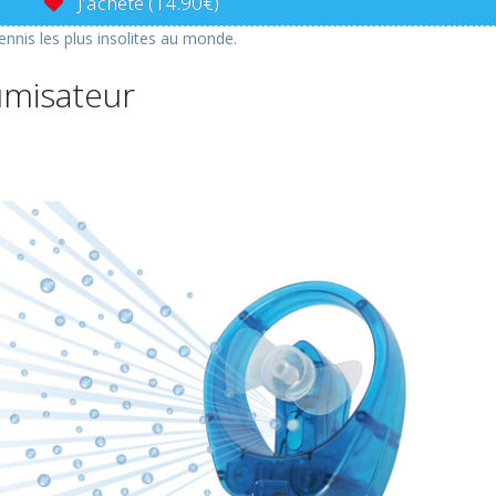
J’achète (14.90€)
tennis les plus insolites au monde
.
umisateur