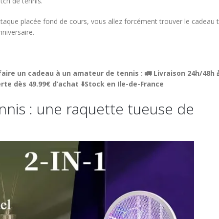
tch de tennis.
ttaque placée fond de cours, vous allez forcément trouver le cadeau 
nniversaire.
faire un cadeau à un amateur de tennis : 🚛 Livraison 24h/48h 
erte dès 49.99€ d’achat ⬇️Stock en Ile-de-France
ennis : une raquette tueuse de