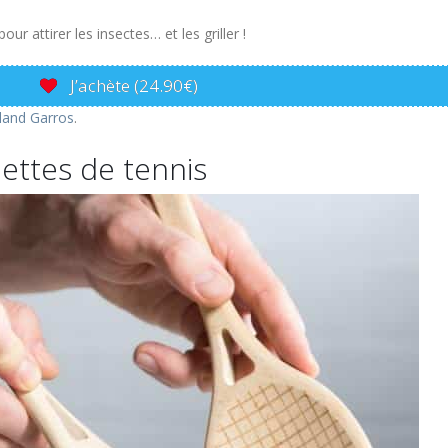
 attirer les insectes… et les griller !
J’achète (24.90€)
oland Garros
.
ettes de tennis