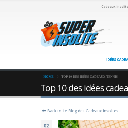
Cadeaux Insolit
IDÉES CADE
HOME
TOP 10 DES IDÉES CADEAUX TENNIS
Top 10 des idées cadea
Back to Le Blog des Cadeaux Insolites
02