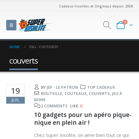
Cadeaux Insolites et Originaux depuis 2008
0
HOME
TAG -
COUVERTS
couverts
BY
JEF - LE PATRON
TOP CADEAUX
19
BOUTEILLE
,
COUTEAUX
,
COUVERTS
,
JEU À
JUIL
BOIRE
2 COMMENTS
LIKE:
0
10 gadgets pour un apéro pique-
nique en plein air !
Chez Super Insolite, on aime bien tout ce qui