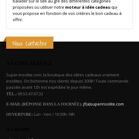
balader sur le site au gré des différentes catégories
proposées ou utiliser notre
moteur à idée cadeau
qui
vous propose en fonction de vos critères le bon cadeau à
offrir.
Nous contacter
A VOTRE SERVICE
Super-Insolite.com, la boutique des idées cadeaux vraiment
insolites. On bichonne nos clients depuis 2008 ! Toute commande
passée avant 12h est expédiée le jour même.
09.53.47.67.32
TÉL.:
jf(a)superinsolite.com
E-MAIL (RÉPONSE DANS LA JOURNÉE):
Lun - Ven / 10:30h-18h
OUVERTURE:
A SAVOIR