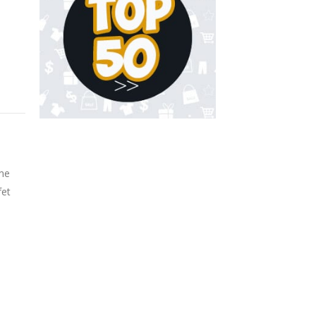
ame
fet