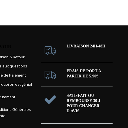
LIVRAISON 24H/48H
AVOIR
raison & Retour
re aux questions
FRAIS DE PORT A
e de Paiement
PARTIR DE 5.90€
rquoi on est génial
SATISFAIT OU
rutement
REMBOURSE 30 J
POUR CHANGER
itions Générales
D'AVIS
nte