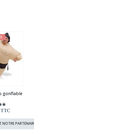
CE
 gonflable
ut of 5
TTC
Z NOTRE PARTENAIRE