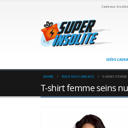
Cadeaux Insolit
IDÉES CADE
HOME
TOUS NOS CADEAUX
T-SHIRT FEMME 
T-shirt femme seins nu