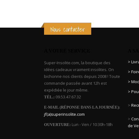
Nous contacter
A VOTRE SERVICE
A S
> Liv
Super-Insolite.com, la boutique des
idées cadeaux vraiment insolites. On
> Foi
bichonne nos clients depuis 2008 ! Toute
> Mod
commande passée avant 12h est
expédiée le jour même.
> Pou
09.53.47.67.32
TÉL.:
>
Rec
E-MAIL (RÉPONSE DANS LA JOURNÉE):
jf(a)superinsolite.com
>
Cond
Lun - Ven / 10:30h-18h
OUVERTURE:
de Ve