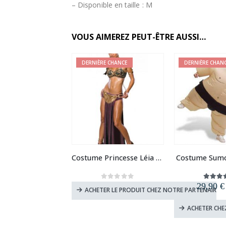
– Disponible en taille : M
VOUS AIMEREZ PEUT-ÊTRE AUSSI…
DERNIÈRE CHANCE
DERNIÈRE CHAN
Costume Princesse Léia Esclave Sexy
Costume Sumo
29,90
€
0
out of 5
5.00
o
ACHETER LE PRODUIT CHEZ NOTRE PARTENAIRE
ACHETER CHE