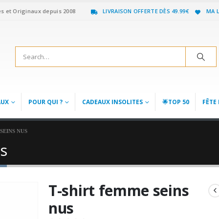
es et Originaux depuis 2008
LIVRAISON OFFERTE DÈS 49.99€
MA L
AUX
POUR QUI ?
CADEAUX INSOLITES
🌟TOP 50
FÊTE 
SEINS NUS
s
T-shirt femme seins
nus