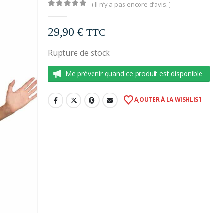
( Il n’y a pas encore d’avis. )
0
out of 5
29,90
€
TTC
Rupture de stock
Me prévenir quand ce produit est disponible
AJOUTER À LA WISHLIST