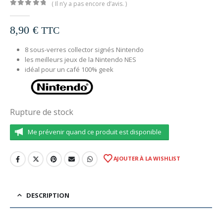
( Il n’y a pas encore d’avis. )
0
out of 5
8,90
€
TTC
8 sous-verres collector signés Nintendo
les meilleurs jeux de la Nintendo NES
idéal pour un café 100% geek
Rupture de stock
Me prévenir quand ce produit est disponible
AJOUTER À LA WISHLIST
DESCRIPTION