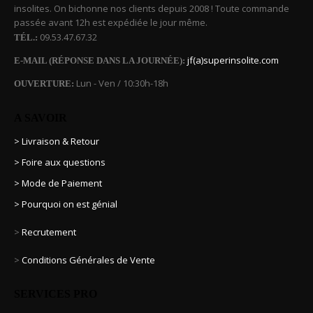
insolites. On bichonne nos clients depuis 2008 ! Toute commande
passée avant 12h est expédiée le jour même.
09.53.47.67.32
TÉL.:
jf(a)superinsolite.com
E-MAIL (RÉPONSE DANS LA JOURNÉE):
Lun - Ven / 10:30h-18h
OUVERTURE:
A SAVOIR
> Livraison & Retour
> Foire aux questions
> Mode de Paiement
> Pourquoi on est génial
>
Recrutement
>
Conditions Générales de Vente
SERVICES PRO