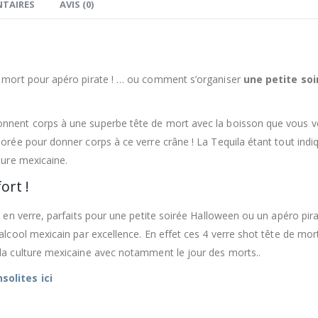
TAIRES
AVIS (0)
e mort pour apéro pirate ! … ou comment s’organiser
une petite soi
onnent corps à une superbe tête de mort avec la boisson que vous v
lorée pour donner corps à ce verre crâne ! La Tequila étant tout indi
ture mexicaine.
ort !
 en verre, parfaits pour une petite soirée Halloween ou un apéro pirat
alcool mexicain par excellence. En effet ces 4 verre shot tête de mor
 la culture mexicaine avec notamment le jour des morts..
solites ici