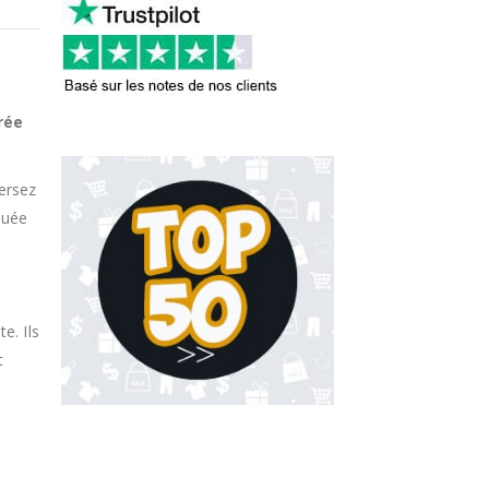
rée
ersez
quée
e. Ils
t