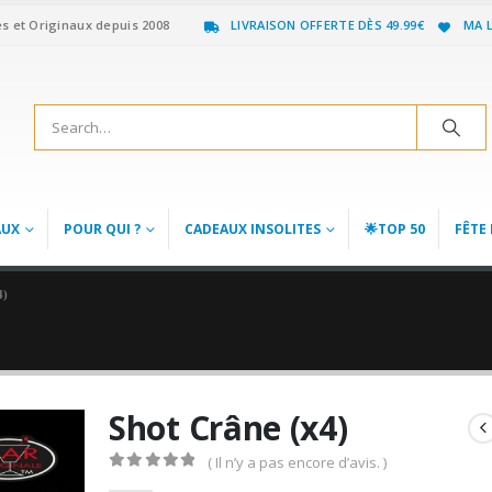
es et Originaux depuis 2008
LIVRAISON OFFERTE DÈS 49.99€
MA L
AUX
POUR QUI ?
CADEAUX INSOLITES
🌟TOP 50
FÊTE 
4)
Shot Crâne (x4)
( Il n’y a pas encore d’avis. )
0
out of 5