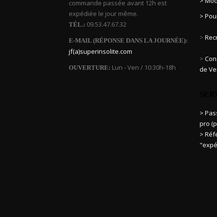
> Mod
commande passée avant 12h est
expédiée le jour même.
> Pou
09.53.47.67.32
TÉL.:
>
Rec
E-MAIL (RÉPONSE DANS LA JOURNÉE):
jf(a)superinsolite.com
>
Cond
Lun - Ven / 10:30h-18h
OUVERTURE:
de Ve
SER
> Pa
pro (p
> Réf
"expé