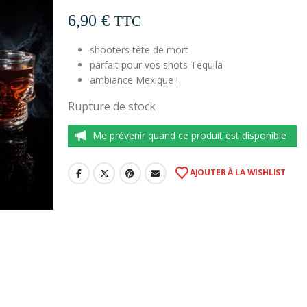
6,90
€
TTC
shooters tête de mort
parfait pour vos shots Tequila
ambiance Mexique !
Rupture de stock
Me prévenir quand ce produit est disponible
AJOUTER À LA WISHLIST