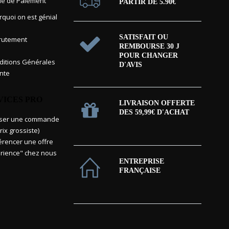
e de Paiement
PARTIR DE 5.90€
rquoi on est génial
SATISFAIT OU
rutement
REMBOURSE 30 J
POUR CHANGER
itions Générales
D'AVIS
nte
VICES PRO
LIVRAISON OFFERTE
DES 59,99€ D'ACHAT
sser une commande
rix grossiste)
érencer une offre
rience" chez nous
ENTREPRISE
FRANÇAISE