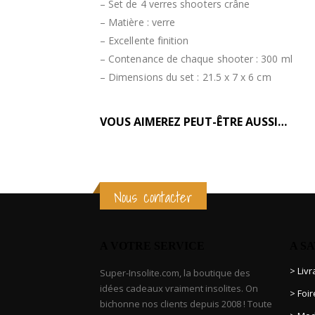
– Set de 4 verres shooters crâne
– Matière : verre
– Excellente finition
– Contenance de chaque shooter : 300 ml
– Dimensions du set : 21.5 x 7 x 6 cm
VOUS AIMEREZ PEUT-ÊTRE AUSSI…
Nous contacter
A VOTRE SERVICE
A S
> Liv
Super-Insolite.com, la boutique des
idées cadeaux vraiment insolites. On
> Foi
bichonne nos clients depuis 2008 ! Toute