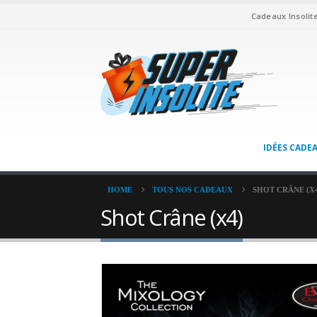
Cadeaux Insolit
IDÉES CADE
HOME
TOUS NOS CADEAUX
SHOT CRÂNE (X
Shot Crâne (x4)