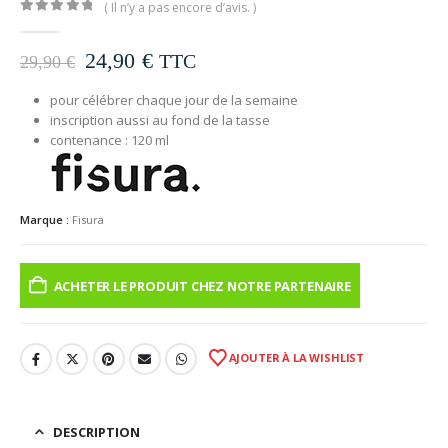
( Il n’y a pas encore d’avis. )
0
out of 5
Le
Le
24,90
€
TTC
29,90
€
prix
prix
initial
actuel
pour célébrer chaque jour de la semaine
inscription aussi au fond de la tasse
était :
est :
contenance : 120 ml
29,90 €.
24,90 €.
Marque :
Fisura
ACHETER LE PRODUIT CHEZ NOTRE PARTENAIRE
AJOUTER À LA WISHLIST
DESCRIPTION