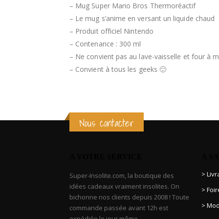
– Mug Super Mario Bros Thermoréactif
– Le mug s’anime en versant un liquide chaud
– Produit officiel Nintendo
– Contenance : 300 ml
– Ne convient pas au lave-vaisselle et four à 
– Convient à tous les geeks 🙂
Nous contacter
A VOTRE SERVICE
A S
> Liv
Super-Insolite.com, la boutique des
idées cadeaux vraiment insolites. On
> Foi
bichonne nos clients depuis 2008 ! Toute
> Mod
commande passée avant 12h est
expédiée le jour même.