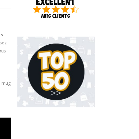
os
rsez
ous
i mug