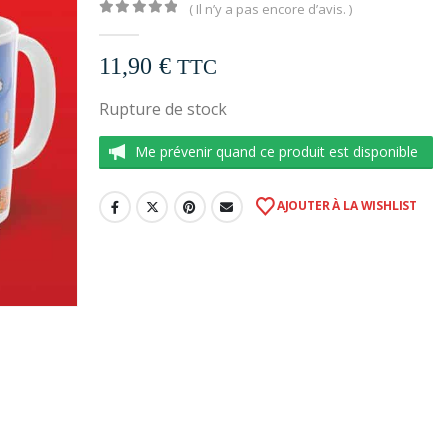
( Il n’y a pas encore d’avis. )
0
out of 5
11,90
€
TTC
Rupture de stock
Me prévenir quand ce produit est disponible
AJOUTER À LA WISHLIST