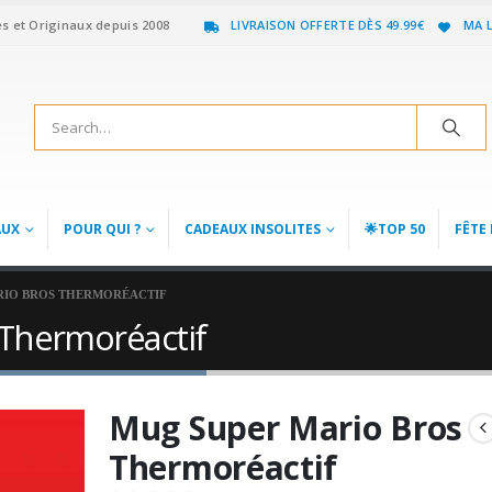
es et Originaux depuis 2008
LIVRAISON OFFERTE DÈS 49.99€
MA L
AUX
POUR QUI ?
CADEAUX INSOLITES
🌟TOP 50
FÊTE 
RIO BROS THERMORÉACTIF
Thermoréactif
Mug Super Mario Bros
Thermoréactif