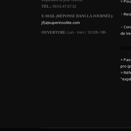
> Pou
09.53.47.67.32
TÉL.:
>
Rec
E-MAIL (RÉPONSE DANS LA JOURNÉE):
jf(a)superinsolite.com
>
Cond
Lun - Ven / 10:30h-18h
OUVERTURE:
de Ve
SER
> Pa
pro (p
> Réf
"expé