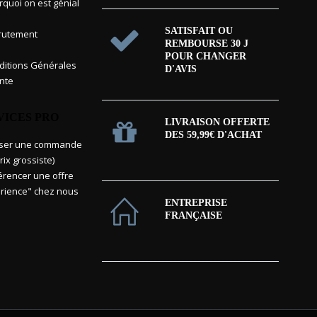
rquoi on est génial
SATISFAIT OU
rutement
REMBOURSE 30 J
POUR CHANGER
itions Générales
D'AVIS
nte
VICES PRO
LIVRAISON OFFERTE
DES 59,99€ D'ACHAT
sser une commande
rix grossiste)
érencer une offre
rience" chez nous
ENTREPRISE
FRANÇAISE