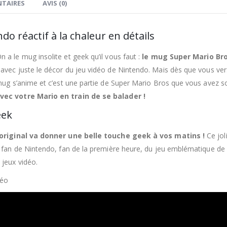
TAIRES
AVIS (0)
 réactif à la chaleur en détails
a le mug insolite et geek qu’il vous faut :
le mug Super Mario Br
 avec juste le décor du jeu vidéo de Nintendo. Mais dès que vous ve
 mug s’anime et c’est une partie de Super Mario Bros que vous avez s
ec votre Mario en train de se balader !
eek
riginal va donner une belle touche geek à vos matins !
Ce jol
t fan de Nintendo, fan de la première heure, du jeu emblématique de
 jeux vidéo.
déo