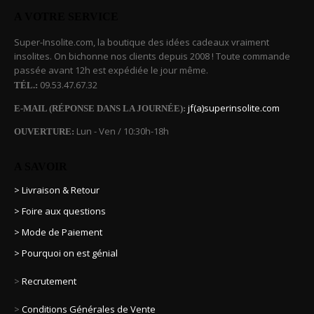
A VOTRE SERVICE
Super-Insolite.com, la boutique des idées cadeaux vraiment
insolites. On bichonne nos clients depuis 2008 ! Toute commande
passée avant 12h est expédiée le jour même.
09.53.47.67.32
TÉL.:
jf(a)superinsolite.com
E-MAIL (RÉPONSE DANS LA JOURNÉE):
Lun - Ven / 10:30h-18h
OUVERTURE:
A SAVOIR
> Livraison & Retour
> Foire aux questions
> Mode de Paiement
> Pourquoi on est génial
>
Recrutement
>
Conditions Générales de Vente