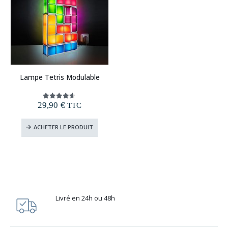
Lampe Tetris Modulable
29,90
€
4.50
out of 5
TTC
ACHETER LE PRODUIT
Livré en 24h ou 48h