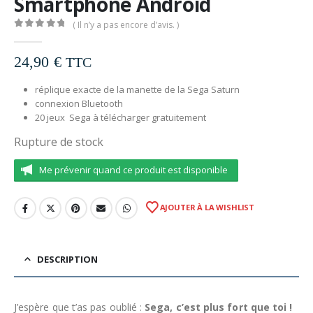
Smartphone Android
( Il n’y a pas encore d’avis. )
0
out of 5
24,90
€
TTC
réplique exacte de la manette de la Sega Saturn
connexion Bluetooth
20 jeux Sega à télécharger gratuitement
Rupture de stock
Me prévenir quand ce produit est disponible
AJOUTER À LA WISHLIST
DESCRIPTION
J’espère que t’as pas oublié :
Sega, c’est plus fort que toi !