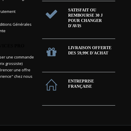
SATISFAIT OU
rutement
REMBOURSE 30 J
POUR CHANGER
itions Générales
D'AVIS
nte
VICES PRO
LIVRAISON OFFERTE
DES 59,99€ D'ACHAT
sser une commande
rix grossiste)
érencer une offre
rience" chez nous
ENTREPRISE
FRANÇAISE