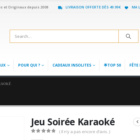
es et Originaux depuis 2008
LIVRAISON OFFERTE DÈS 49.99€
MA L
AUX
POUR QUI ?
CADEAUX INSOLITES
🌟TOP 50
FÊTE 
RAOKÉ
Jeu Soirée Karaoké
( Il n’y a pas encore d’avis. )
0
out of 5