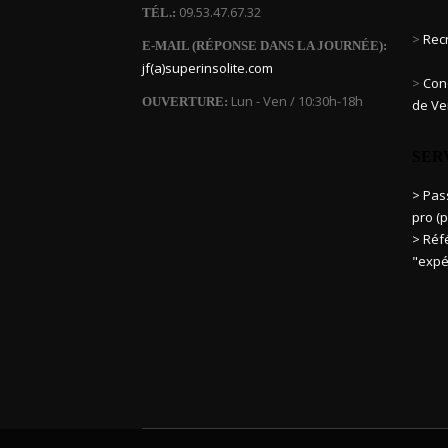
09.53.47.67.32
TÉL.:
>
Rec
E-MAIL (RÉPONSE DANS LA JOURNÉE):
jf(a)superinsolite.com
>
Cond
Lun - Ven / 10:30h-18h
OUVERTURE:
de Ve
SER
> Pa
pro (p
> Réf
"expé