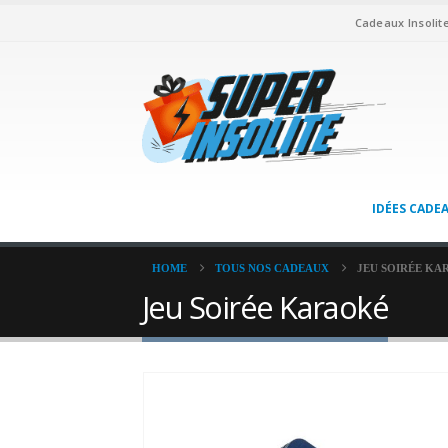
Cadeaux Insolit
IDÉES CADE
HOME
TOUS NOS CADEAUX
JEU SOIRÉE KA
Jeu Soirée Karaoké