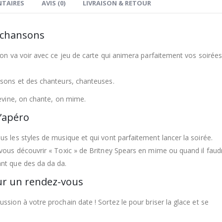
TAIRES
AVIS (0)
LIVRAISON & RETOUR
t chansons
’on va voir avec ce jeu de carte qui animera parfaitement vos soirée
nsons et des chanteurs, chanteuses.
devine, on chante, on mime.
l’apéro
s les styles de musique et qui vont parfaitement lancer la soirée.
 vous découvrir « Toxic » de Britney Spears en mime ou quand il faud
nt que des da da da.
our un rendez-vous
sion à votre prochain date ! Sortez le pour briser la glace et se