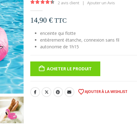
2
avis client
|
Ajouter un Avis
4.50
out of 5
14,90
€
TTC
enceinte qui flotte
entièrement étanche, connexion sans fil
autonomie de 1h15
ACHETER LE PRODUIT
AJOUTER À LA WISHLIST