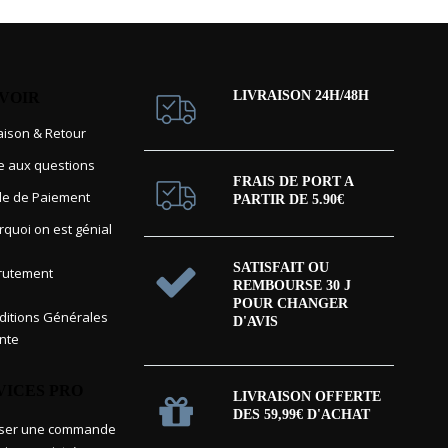
LIVRAISON 24H/48H
AVOIR
raison & Retour
re aux questions
FRAIS DE PORT A
e de Paiement
PARTIR DE 5.90€
rquoi on est génial
SATISFAIT OU
rutement
REMBOURSE 30 J
POUR CHANGER
itions Générales
D'AVIS
nte
VICES PRO
LIVRAISON OFFERTE
DES 59,99€ D'ACHAT
sser une commande