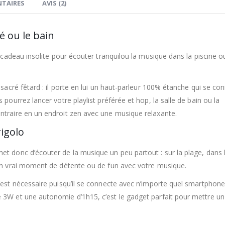
TAIRES
AVIS (2)
é ou le bain
t cadeau insolite pour écouter tranquilou la musique dans la piscine o
 sacré fêtard : il porte en lui un haut-parleur 100% étanche qui se co
pourrez lancer votre playlist préférée et hop, la salle de bain ou la
ntraire en un endroit zen avec une musique relaxante.
igolo
t donc d’écouter de la musique un peu partout : sur la plage, dans 
 un vrai moment de détente ou de fun avec votre musique.
’est nécessaire puisqu’il se connecte avec n’importe quel smartphone
 3W et une autonomie d’1h15, c’est le gadget parfait pour mettre u