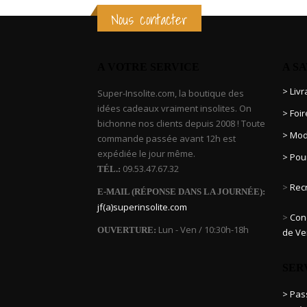
Nous contacter
A VOTRE SERVICE
A S
> Liv
Super-Insolite.com, la boutique des
idées cadeaux vraiment insolites. On
> Foi
bichonne nos clients depuis 2008 ! Toute
> Mod
commande passée avant 12h est
expédiée le jour même.
> Pou
09.53.47.67.32
TÉL.:
>
Rec
E-MAIL (RÉPONSE DANS LA JOURNÉE):
jf(a)superinsolite.com
>
Cond
Lun - Ven / 10:30h-18h
OUVERTURE:
de Ve
SER
> Pa