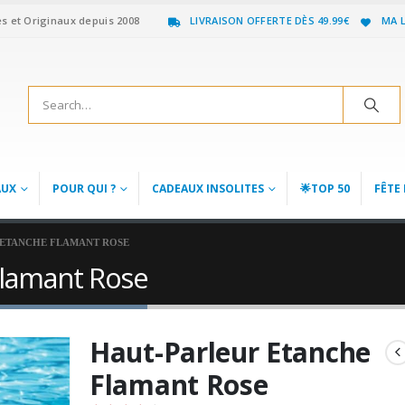
es et Originaux depuis 2008
LIVRAISON OFFERTE DÈS 49.99€
MA L
AUX
POUR QUI ?
CADEAUX INSOLITES
🌟TOP 50
FÊTE 
 ETANCHE FLAMANT ROSE
Flamant Rose
Haut-Parleur Etanche
Flamant Rose