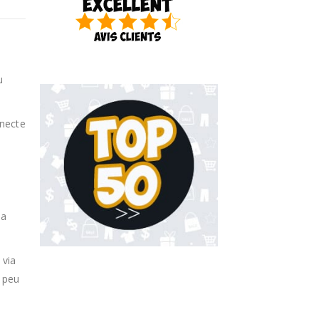
u
nnecte
la
 via
n peu