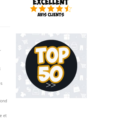
r
x
ès
fond
e et