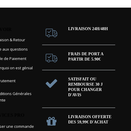
LIVRAISON 24H/48H
AVOIR
raison & Retour
re aux questions
FRAIS DE PORT A
e de Paiement
PARTIR DE 5.90€
rquoi on est génial
SATISFAIT OU
rutement
REMBOURSE 30 J
POUR CHANGER
itions Générales
D'AVIS
nte
VICES PRO
LIVRAISON OFFERTE
DES 59,99€ D'ACHAT
sser une commande