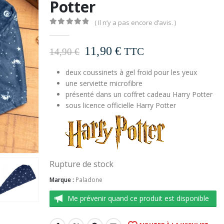
Potter
( Il n’y a pas encore d’avis. )
0
out of 5
Le
Le
11,90
€
TTC
14,90
€
prix
prix
deux coussinets à gel froid pour les yeux
initial
actuel
une serviette microfibre
était :
est :
présenté dans un coffret cadeau Harry Potter
14,90 €.
11,90 €.
sous licence officielle Harry Potter
Rupture de stock
Marque :
Paladone
Me prévenir quand ce produit est disponible