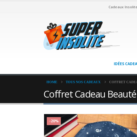
Cadeaux Insolit
IDÉES CADE
HOME
TOUS NOS CADEAUX
COFFRET CADE
Coffret Cadeau Beauté 
-20%