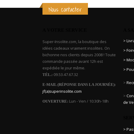
Nous contacter
A VOTRE SERVICE
A S
> Liv
Super-Insolite.com, la boutique des
idées cadeaux vraiment insolites. On
> Foi
bichonne nos clients depuis 2008 ! Toute
> Mod
commande passée avant 12h est
expédiée le jour même.
> Pou
09.53.47.67.32
TÉL.:
>
Rec
E-MAIL (RÉPONSE DANS LA JOURNÉE):
jf(a)superinsolite.com
>
Cond
Lun - Ven / 10:30h-18h
OUVERTURE:
de Ve
SER
> Pa