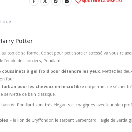
AJOUTER À LA WISHLIST
ETOUR
 Harry Potter
 au top de sa forme. Ce set pour petit sorcier stressé va vous relaxe
 l’école des sorciers, Poudlard.
e coussinets à gel froid pour détendre les yeux
. Mettez les deu
en fou !
e turban pour les cheveux en microfibre
qui permet de sécher tr
e serviette de bain classique.
e bain de Poudlard sont très élégants et magiques avec leur bleu pro
oles
– le lion de Gryffondor, le serpent Serpentard, l’aigle de Serdaigl