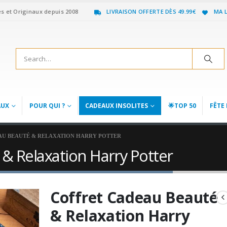
es et Originaux depuis 2008
LIVRAISON OFFERTE DÈS 49.99€
MA L
AUX
POUR QUI ?
CADEAUX INSOLITES
🌟TOP 50
FÊTE 
AU BEAUTÉ & RELAXATION HARRY POTTER
& Relaxation Harry Potter
Coffret Cadeau Beauté
& Relaxation Harry