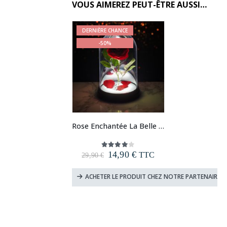
VOUS AIMEREZ PEUT-ÊTRE AUSSI…
DERNIÈRE CHANCE
-50%
Rose Enchantée La Belle et la Bête
Le
Le
14,90
€
4.00
out of 5
TTC
29,90
€
prix
prix
initial
actuel
ACHETER LE PRODUIT CHEZ NOTRE PARTENAIRE
était :
est :
29,90 €.
14,90 €.