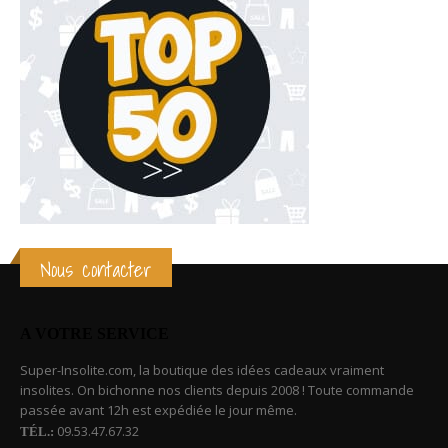
Nous contacter
A VOTRE SERVICE
Super-Insolite.com, la boutique des idées cadeaux vraiment
insolites. On bichonne nos clients depuis 2008 ! Toute commande
passée avant 12h est expédiée le jour même.
09.53.47.67.32
TÉL.: