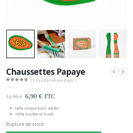
Chaussettes Papaye
( Il n’y a pas encore d’avis. )
0
out of 5
Le
Le
6,90
€
TTC
12,90
€
prix
prix
initial
actuel
taille unique pour adulte
100% insolite et fruité
était :
est :
12,90 €.
6,90 €.
Rupture de stock