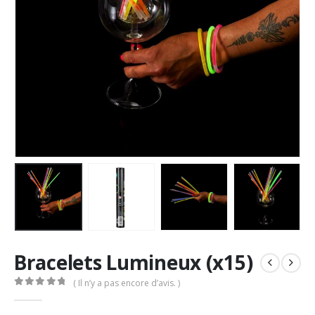
Bracelets Lumineux (x15)
( Il n’y a pas encore d’avis. )
0
out of 5