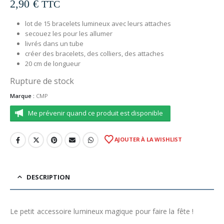
2,90
€
TTC
lot de 15 bracelets lumineux avec leurs attaches
secouez les pour les allumer
livrés dans un tube
créer des bracelets, des colliers, des attaches
20 cm de longueur
Rupture de stock
Marque :
CMP
Me prévenir quand ce produit est disponible
AJOUTER À LA WISHLIST
DESCRIPTION
Le petit accessoire lumineux magique pour faire la fête !