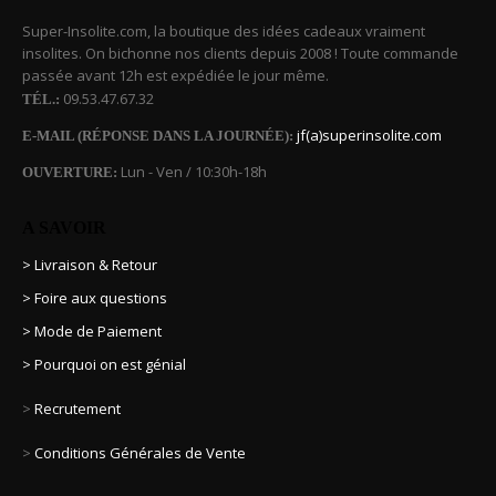
Super-Insolite.com, la boutique des idées cadeaux vraiment
insolites. On bichonne nos clients depuis 2008 ! Toute commande
passée avant 12h est expédiée le jour même.
09.53.47.67.32
TÉL.:
jf(a)superinsolite.com
E-MAIL (RÉPONSE DANS LA JOURNÉE):
Lun - Ven / 10:30h-18h
OUVERTURE:
A SAVOIR
> Livraison & Retour
> Foire aux questions
> Mode de Paiement
> Pourquoi on est génial
>
Recrutement
>
Conditions Générales de Vente