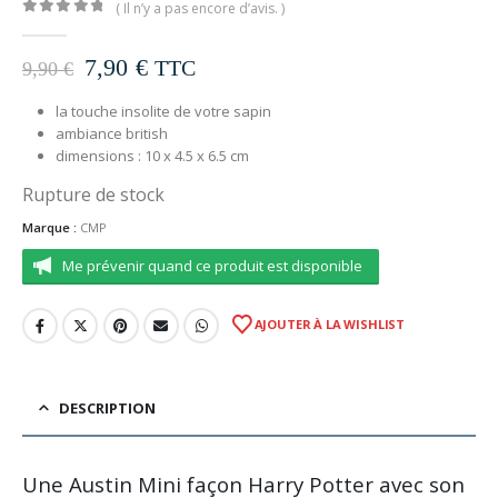
( Il n’y a pas encore d’avis. )
0
out of 5
Le
Le
7,90
€
TTC
9,90
€
prix
prix
initial
actuel
la touche insolite de votre sapin
ambiance british
était :
est :
dimensions : 10 x 4.5 x 6.5 cm
9,90 €.
7,90 €.
Rupture de stock
Marque :
CMP
Me prévenir quand ce produit est disponible
AJOUTER À LA WISHLIST
DESCRIPTION
Une Austin Mini façon Harry Potter avec son