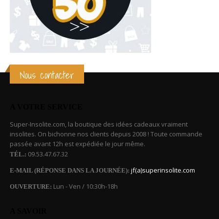
Nous contacter
A VOTRE SERVICE
Super-Insolite.com, la boutique des idées cadeaux vraiment
insolites. On bichonne nos clients depuis 2008 ! Toute commande
passée avant 12h est expédiée le jour même.
09.53.47.67.32
TÉL.:
jf(a)superinsolite.com
E-MAIL (RÉPONSE DANS LA JOURNÉE):
Lun - Ven / 10:30h-18h
OUVERTURE:
A SAVOIR