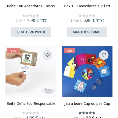
Boîte 100 Anecdotes Chiens
Box 100 anecdotes sur l’art
Le
Le
Le
Le
7,90
€
6,90
€
0
out of 5
0
out of 5
TTC
TTC
12,90
€
12,90
€
prix
prix
prix
prix
initial
actuel
initial
actuel
AJOUTER AU PANIER
AJOUTER AU PANIER
était :
est :
était :
est :
12,90 €.
7,90 €.
12,90 €.
6,90 €.
-51%
-38%
Boîte Défis Eco-Responsable
Jeu à boire Cap ou pas Cap
Le
Le
Le
Le
4,90
€
4,90
€
0
out of 5
5.00
out of 5
TTC
TTC