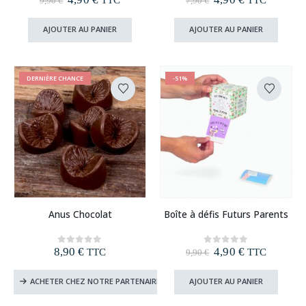
9,90
€
7,90
€
prix
prix
prix
prix
initial
actuel
initial
actuel
AJOUTER AU PANIER
AJOUTER AU PANIER
était :
est :
était :
est :
9,90 €.
4,90 €.
7,90 €.
4,90 €.
DERNIÈRE CHANCE
-51%
Anus Chocolat
Boîte à défis Futurs Parents
Le
Le
8,90
€
4,90
€
0
out of 5
0
out of 5
TTC
TTC
9,90
€
prix
prix
initial
actuel
ACHETER CHEZ NOTRE PARTENAIRE
AJOUTER AU PANIER
était :
est :
9,90 €.
4,90 €.