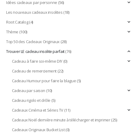
Idées cadeaux par personne
(56)
Les nouveaux cadeaux insolites
(18)
Root Catalog
(4)
Thème
(100)
Top 50 des Cadeaux Originaux
(28)
Trouver LE cadeau insolite parfait
(76)
Cadeau à faire soi-même DIY
(0)
Cadeau de remerciement
(22)
Cadeau Humour pour faire la blague
(5)
Cadeau par saison
(10)
Cadeau rigolo et drôle
(5)
Cadeaux Cinéma et Séries TV
(11)
Cadeaux Noël dernière minute à télécharger et imprimer
(25)
Cadeaux Originaux Bucket List
(0)