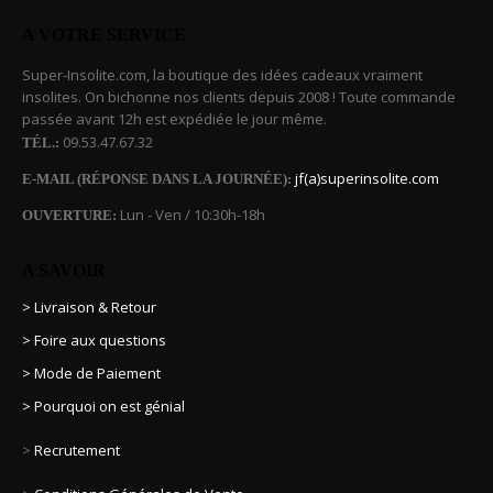
A VOTRE SERVICE
Super-Insolite.com, la boutique des idées cadeaux vraiment
insolites. On bichonne nos clients depuis 2008 ! Toute commande
passée avant 12h est expédiée le jour même.
09.53.47.67.32
TÉL.:
jf(a)superinsolite.com
E-MAIL (RÉPONSE DANS LA JOURNÉE):
Lun - Ven / 10:30h-18h
OUVERTURE:
A SAVOIR
> Livraison & Retour
> Foire aux questions
> Mode de Paiement
> Pourquoi on est génial
>
Recrutement