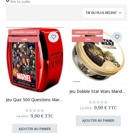
lire la suite
DERNIÈRE CHANCE
DERNIÈRE CHANCE
-34%
-23%
Jeu Dobble Star Wars Mandalorian
Jeu Quiz 500 Questions Marvel
Le
Le
9,90
€
0
out of 5
TTC
12,90
€
prix
prix
Le
Le
9,90
€
0
out of 5
TTC
14,90
€
initial
actuel
prix
prix
AJOUTER AU PANIER
était :
est :
initial
actuel
12,90 €.
9,90 €.
AJOUTER AU PANIER
était :
est :