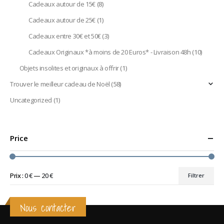
Cadeaux autour de 15€
(8)
Cadeaux autour de 25€
(1)
Cadeaux entre 30€ et 50€
(3)
Cadeaux Originaux *à moins de 20 Euros* - Livraison 48h
(10)
Objets insolites et originaux à offrir
(1)
Trouver le meilleur cadeau de Noël
(58)
Uncategorized
(1)
Price
Prix :
0 €
—
20 €
Filtrer
Prix
Prix
min
max
Nous contacter