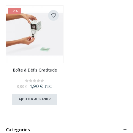
-51%
Boîte à Défis Gratitude
Le
Le
4,90
€
0
out of 5
TTC
9,90
€
prix
prix
initial
actuel
AJOUTER AU PANIER
était :
est :
9,90 €.
4,90 €.
Categories