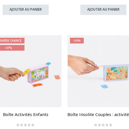
prix
prix
prix
prix
initial
actuel
initial
actuel
AJOUTER AU PANIER
AJOUTER AU PANIER
était :
est :
était :
est :
12,90 €.
9,90 €.
12,90 €.
6,90 €.
RNIÈRE CHANCE
-54%
-47%
Boîte Activités Enfants