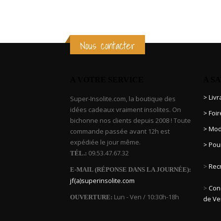
Nous contacter
A VOTRE SERVICE
A S
> Liv
Super-Insolite.com, la boutique des
idées cadeaux vraiment insolites. On
> Foi
bichonne nos clients depuis 2008 ! Toute
> Mod
commande passée avant 12h est
expédiée le jour même.
> Pou
09.53.47.67.32
TÉL.:
>
Rec
E-MAIL (RÉPONSE DANS LA JOURNÉE):
jf(a)superinsolite.com
>
Cond
Lun - Ven / 10:30h-18h
OUVERTURE:
de Ve