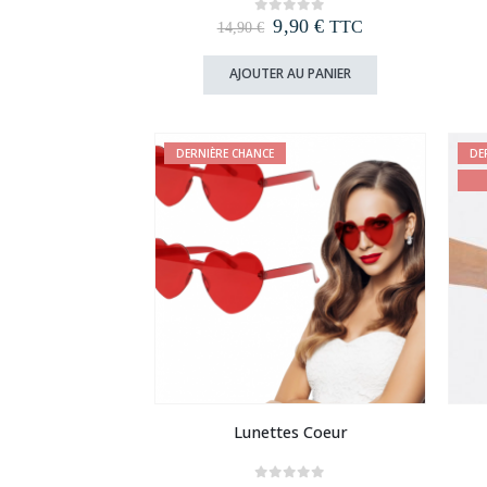
Le
Le
9,90
€
0
out of 5
TTC
14,90
€
prix
prix
initial
actuel
AJOUTER AU PANIER
était :
est :
14,90 €.
9,90 €.
DERNIÈRE CHANCE
DE
Lunettes Coeur