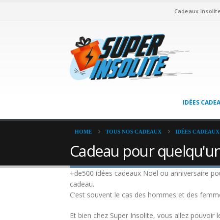
Cadeaux Insolit
IDÉES CADE
HOME
TOUS NOS CADEAUX
IDÉES CADEAUX
Cadeau pour quelqu'un 
+de500 idées cadeaux Noël ou anniversaire pour 
cadeau.
C’est souvent le cas des hommes et des femmes 
Et bien chez Super Insolite, vous allez pouvoir l