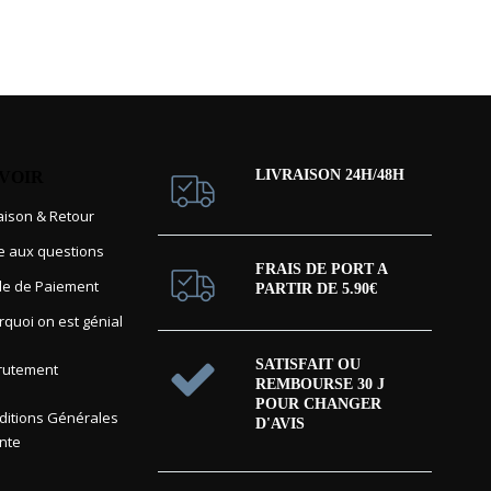
LIVRAISON 24H/48H
AVOIR
raison & Retour
re aux questions
FRAIS DE PORT A
e de Paiement
PARTIR DE 5.90€
rquoi on est génial
SATISFAIT OU
rutement
REMBOURSE 30 J
POUR CHANGER
itions Générales
D'AVIS
nte