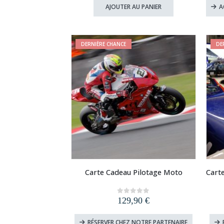
initial
actuel
AJOUTER AU PANIER
A
était :
est :
9,90 €.
4,90 €.
DERNIÈRE CHANCE
DE
Carte Cadeau Pilotage Moto
129,90
€
0
out of 5
RÉSERVER CHEZ NOTRE PARTENAIRE