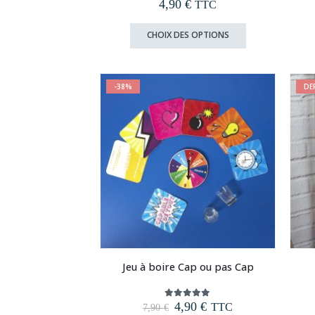
4,90
€
0
out of 5
TTC
Ce
CHOIX DES OPTIONS
produit
a
plusieurs
-38%
DE
variations.
Les
options
peuvent
être
choisies
sur
la
page
du
produit
Jeu à boire Cap ou pas Cap
Le
Le
4,90
€
5.00
out of 5
TTC
7,90
€