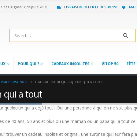
es et Originaux depuis 2008
LIVRAISON OFFERTE DÈS 49.99€
MA L
AUX
POUR QUI ?
CADEAUX INSOLITES
🌟TOP 50
FÊTE 
 PAR PERSONNE
CADEAU POUR QUELQU'UN QUI A TOUT
qui a tout
quelqu’un qui a déjà tout ! Oui une personne à qui on ne sait plus quo
de 40 ans, 50 ans et plus ou une maman ou un papa qui a tout ce don
eur trouver un cadeau insolite et original, une surprise qui leur fera pl