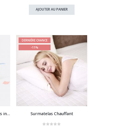
prix
prix
initial
actuel
AJOUTER AU PANIER
était :
est :
32,90 €.
18,90 €.
DERNIÈRE CHANCE
-11%
Boîte Insolite Couples : activités insolites à faire avec ma copine / mon copain
Surmatelas Chauffant