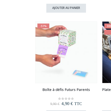
prix
prix
initial
actuel
AJOUTER AU PANIER
était :
est :
7,90 €.
4,90 €.
-51%
DE
Boîte à défis Futurs Parents
Le
Le
4,90
€
0
out of 5
TTC
9,90
€
prix
prix