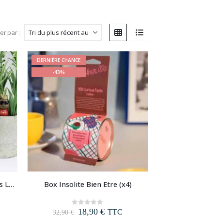
ier par :
DERNIÈRE CHANCE
-43%
Mini personnages pour plantes Légendes du Rap
Box Insolite Bien Etre (x4)
Le
Le
18,90
€
0
out of 5
TTC
32,90
€