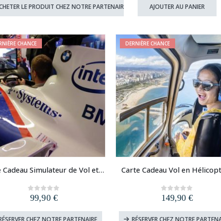
initial
actuel
initial
actuel
CHETER LE PRODUIT CHEZ NOTRE PARTENAIRE
AJOUTER AU PANIER
était :
est :
était :
est :
34,90 €.
14,90 €.
9,90 €.
4,90 €.
RNIÈRE CHANCE
DERNIÈRE CHANCE
Carte Cadeau Simulateur de Vol et de Pilotage
Carte Cadeau Vol en Hélicop
99,90
€
149,90
€
0
out of 5
0
out of 5
RÉSERVER CHEZ NOTRE PARTENAIRE
RÉSERVER CHEZ NOTRE PARTENA