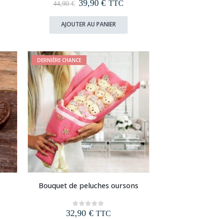
Le
Le
39,90
€
0
out of 5
TTC
44,90
€
prix
prix
initial
actuel
AJOUTER AU PANIER
était :
est :
44,90 €.
39,90 €.
DERNIÈRE CHANCE
Bouquet de peluches oursons
32,90
€
0
out of 5
TTC